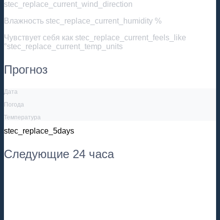
stec_replace_current_wind_direction
Влажность
stec_replace_current_humidity %
Чувствует себя как
stec_replace_current_feels_like
°stec_replace_current_temp_units
Прогноз
Дата
Погода
Температура
stec_replace_5days
Следующие 24 часа