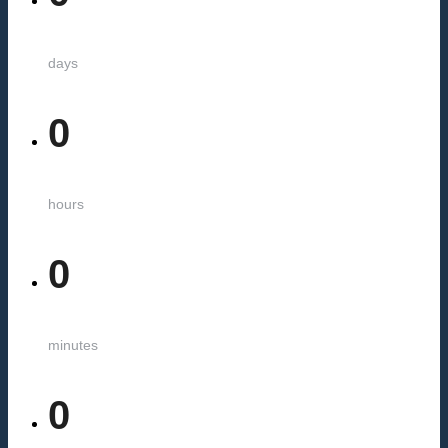
days
0
hours
0
minutes
0