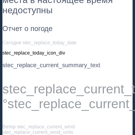
недоступны
Отчет о погоде
Сегодня stec_replace_today_date
stec_replace_today_icon_div
stec_replace_current_summary_text
stec_replace_current
°stec_replace_current
Ветер
stec_replace_current_wind
stec_replace_current_wind_units