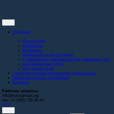
Контакты
Обучение
Расписание
Семинары
Вебинары
Индивидуальное обучение
Стажировка в учебном центре Академии Lotos
Анатомические курсы
Постановка руки
Сведения об образовательной организации
Образовательные программы
Контакты
Рабочие запросы
info@lotosgroup.org
тел: +7 (968) 726 40 64