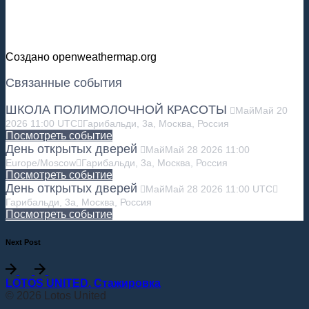
Создано openweathermap.org
Связанные события
ШКОЛА ПОЛИМОЛОЧНОЙ КРАСОТЫ
Май
Май
20
2026
11:00
UTC
Гарибальди, 3а, Москва, Россия
Посмотреть событие
День открытых дверей
Май
Май
28
2026
11:00
Europe/Moscow
Гарибальди, 3а, Москва, Россия
Посмотреть событие
День открытых дверей
Май
Май
28
2026
11:00
UTC
Гарибальди, 3а, Москва, Россия
Посмотреть событие
Next Post
LOTOS UNITED. Стажировка
© 2026 Lotos United