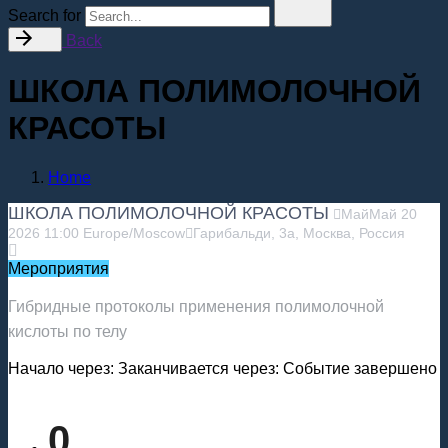
Search for
Back
ШКОЛА ПОЛИМОЛОЧНОЙ
КРАСОТЫ
Home
ШКОЛА ПОЛИМОЛОЧНОЙ КРАСОТЫ
Май
Май
20
2026
11:00
Europe/Moscow
Гарибальди, 3а, Москва, Россия
Мероприятия
Гибридные протоколы применения полимолочной
кислоты по телу
Начало через:
Заканчивается через:
Событие завершено
0