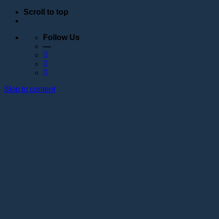
Scroll to top
Follow Us
—
Skip to content
Обучение
Расписание
Семинары
Вебинары
Индивидуальное обучение
Стажировка в учебном центре Академии Lotos
Анатомические курсы
Постановка руки
Сведения об образовательной организации
Образовательные программы
Контакты