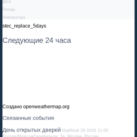
Дата
Погода
Температура
stec_replace_5days
Следующие 24 часа
Создано openweathermap.org
Связанные события
День открытых дверей
Май
Май
28
2026
11:00
Europe/Moscow
Гарибальди, 3а, Москва, Россия