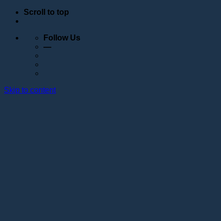
Scroll to top
Follow Us
—
Skip to content
Обучение
Расписание
Семинары
Вебинары
Индивидуальное обучение
Стажировка в учебном центре Академии Lotos
Анатомические курсы
Постановка руки
Сведения об образовательной организации
Образовательные программы
Контакты