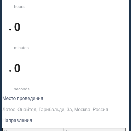
hours
0
minutes
0
seconds
Место проведения
Лотос Юнайтед, Гарибальди, 3а, Москва, Россия
Направления