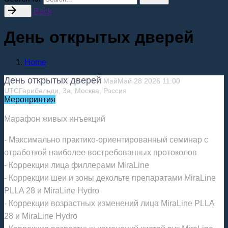
Back
День открытых дверей
Home
День открытых дверей
Май
Май
28
2026
11:00
UTC
Гарибальди, 3а, Москва, Россия
Мероприятия
Марафон живых инъекций
- Максимально практико‑ориентированный семинар с
отработкой наиболее востребованных протоколов
- Коррекции лица филлерами MiraLine
- Коррекции шеи и зоны декольте препаратами MiraLine
PLLA 28 и MiraLine Hydro
- Коррекции возрастных изменений лица MiraLine PLLA
28 и MiraLine Hydro