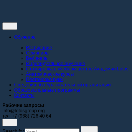
Контакты
Обучение
Расписание
Семинары
Вебинары
Индивидуальное обучение
Стажировка в учебном центре Академии Lotos
Анатомические курсы
Постановка руки
Сведения об образовательной организации
Образовательные программы
Контакты
Рабочие запросы
info@lotosgroup.org
тел: +7 (968) 726 40 64
Search for