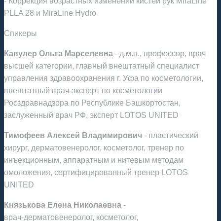
- Коррекция возрастных изменений кистей рук MiraLine
PLLA 28 и MiraLine Hydro
Спикеры
Капулер Ольга Марселевна
- д.м.н., профессор, врач
высшей категории, главный внештатный специалист
управления здравоохранения г. Уфа по косметологии,
внештатный врач‑эксперт по косметологии
Росздравнадзора по Республике Башкортостан,
заслуженный врач РФ, эксперт LOTOS UNITED
Тимофеев Алексей Владимирович
- пластический
хирург, дерматовенеролог, косметолог, тренер по
инъекционным, аппаратным и нитевым методам
омоложения, сертифицированный тренер LOTOS
UNITED
Князькова Елена Николаевна
-
врач‑дерматовенеролог, косметолог,