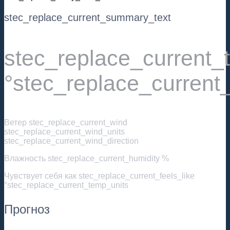
stec_replace_current_summary_text
stec_replace_current
°stec_replace_current
Ветер
stec_replace_current_wind
stec_replace_current_wind_units
stec_replace_current_wind_direction
Влажность
stec_replace_current_humidity %
Чувствует себя как
stec_replace_current_feels_like
°stec_replace_current_temp_units
Прогноз