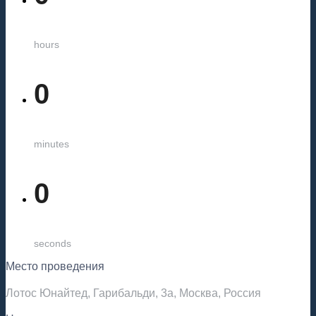
hours
0
minutes
0
seconds
Место проведения
Лотос Юнайтед, Гарибальди, 3а, Москва, Россия