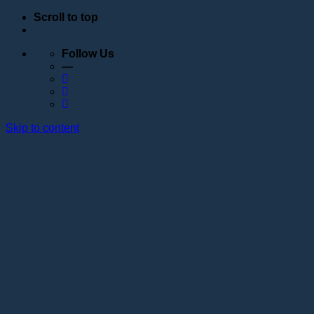
Scroll to top
Follow Us
—
Skip to content
Обучение
Расписание
Семинары
Вебинары
Индивидуальное обучение
Стажировка в учебном центре Академии Lotos
Анатомические курсы
Постановка руки
Сведения об образовательной организации
Образовательные программы
Контакты