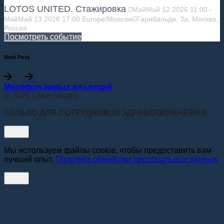
LOTOS UNITED. Стажировка
Май
Май
12
2026
11:00
-
Май
Май
13
2026
17:00
Europe/Moscow
Гарибальди, 3а, Москва,
Россия
Посмотреть событие
Next Post
Марафон живых инъекций
© 2026 Lotos United
ТОЛЬКО ДЛЯ СОТРУДНИКОВ ЗДРАВООХРАНЕНИЯ
Мы используем файлы cookie, чтобы предоставить вам
лучший опыт.
Политика обработки персональных данных