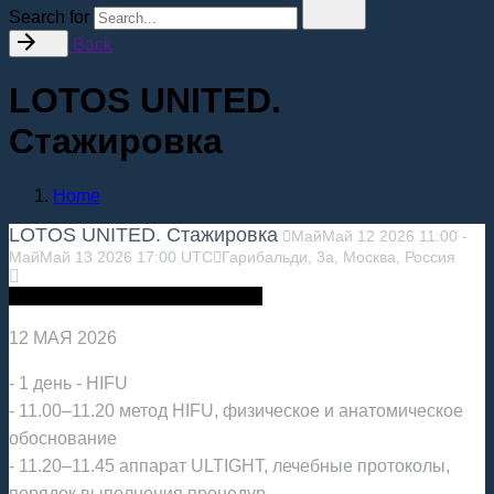
Search for
Back
LOTOS UNITED.
Стажировка
Home
LOTOS UNITED. Стажировка
Май
Май
12
2026
11:00
-
Май
Май
13
2026
17:00
UTC
Гарибальди, 3а, Москва, Россия
Стажировка в Академии Лотос
12 МАЯ 2026
- 1 день - HIFU
- 11.00–11.20 метод HIFU, физическое и анатомическое
обоснование
- 11.20–11.45 аппарат ULTIGHT, лечебные протоколы,
порядок выполнения процедур