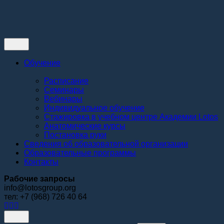
Контакты
Обучение
Расписание
Семинары
Вебинары
Индивидуальное обучение
Стажировка в учебном центре Академии Lotos
Анатомические курсы
Постановка руки
Сведения об образовательной организации
Образовательные программы
Контакты
Рабочие запросы
info@lotosgroup.org
тел: +7 (968) 726 40 64