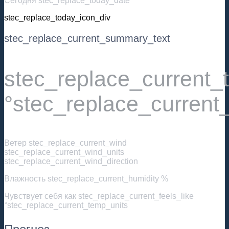
Сегодня stec_replace_today_date
stec_replace_today_icon_div
stec_replace_current_summary_text
stec_replace_current
°stec_replace_current
Ветер
stec_replace_current_wind
stec_replace_current_wind_units
stec_replace_current_wind_direction
Влажность
stec_replace_current_humidity %
Чувствует себя как
stec_replace_current_feels_like
°stec_replace_current_temp_units