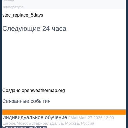
Температура
stec_replace_5days
Следующие 24 часа
Создано openweathermap.org
Связанные события
Индивидуальное обучение
Май
Май
27
2026
12:00
Europe/Moscow
Гарибальди, 3а, Москва, Россия