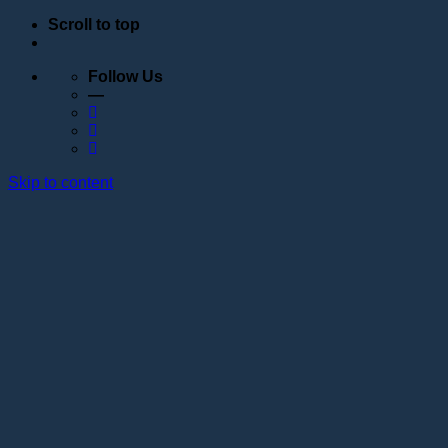
Scroll to top
Follow Us
—
Skip to content
Обучение
Расписание
Семинары
Вебинары
Индивидуальное обучение
Стажировка в учебном центре Академии Lotos
Анатомические курсы
Постановка руки
Сведения об образовательной организации
Образовательные программы
Контакты