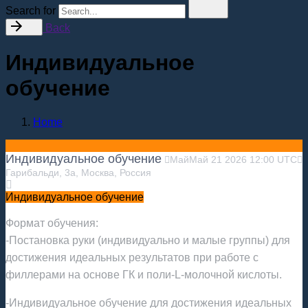
Search for
Back
Индивидуальное
обучение
Home
Индивидуальное обучение
Май
Май
21
2026
12:00
UTC
Гарибальди, 3а, Москва, Россия
Индивидуальное обучение
Формат обучения:
-Постановка руки (индивидуально и малые группы) для
достижения идеальных результатов при работе с
филлерами на основе ГК и поли-L-молочной кислоты.
-Индивидуальное обучение для достижения идеальных