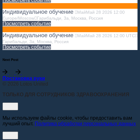
Посмотреть событие
Индивидуальное обучение
Май
Май
28
2026
12:00
Europe/Moscow
Гарибальди, 3а, Москва, Россия
Посмотреть событие
Индивидуальное обучение
Май
Май
28
2026
12:00
UTC
Гарибальди, 3а, Москва, Россия
Посмотреть событие
Next Post
Постановка руки
© 2026 Lotos United
ТОЛЬКО ДЛЯ СОТРУДНИКОВ ЗДРАВООХРАНЕНИЯ
Мы используем файлы cookie, чтобы предоставить вам
лучший опыт.
Политика обработки персональных данных