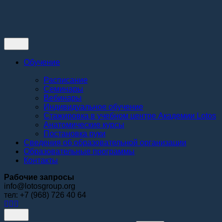
Контакты
Обучение
Расписание
Семинары
Вебинары
Индивидуальное обучение
Стажировка в учебном центре Академии Lotos
Анатомические курсы
Постановка руки
Сведения об образовательной организации
Образовательные программы
Контакты
Рабочие запросы
info@lotosgroup.org
тел: +7 (968) 726 40 64