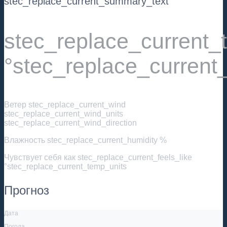
stec_replace_current_summary_text
stec_replace_current
°stec_replace_current
Ветер
stec_replace_current_wind
stec_replace_current_wind_units
stec_replace_current_wind_direction
Влажность
stec_replace_current_humidity %
Чувствует себя как
stec_replace_current_feels_like
°stec_replace_current_temp_units
Прогноз
Дата
Погода