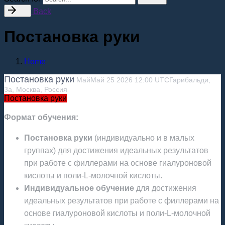
Back
Постановка руки
Home
Постановка руки
Май
Май
25
2026
12:00
UTC
Гарибальди,
3а, Москва, Россия
Постановка руки
Формат обучения:
Постановка руки
(индивидуально и в малых
группах) для достижения идеальных результатов
при работе с филлерами на основе гиалуроновой
кислоты и поли-L-молочной кислоты.
Индивидуальное обучение
для достижения
идеальных результатов при работе с филлерами на
основе гиалуроновой кислоты и поли-L-молочной