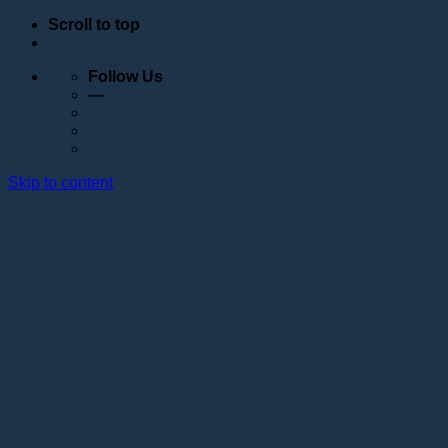
Scroll to top
Follow Us
—
Skip to content
Обучение
Расписание
Семинары
Вебинары
Индивидуальное обучение
Стажировка в учебном центре Академии Lotos
Анатомические курсы
Постановка руки
Сведения об образовательной организации
Образовательные программы
Контакты