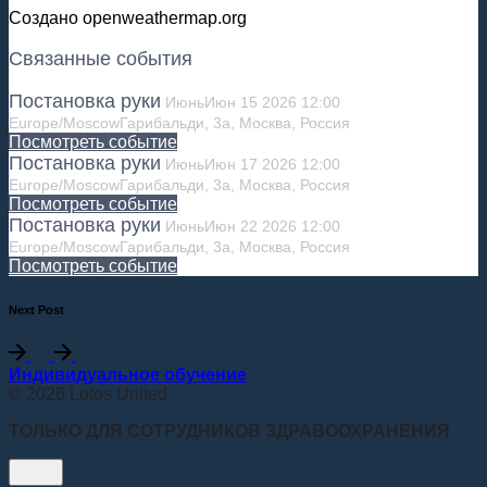
Создано openweathermap.org
Связанные события
Постановка руки
Июнь
Июн
15
2026
12:00
Europe/Moscow
Гарибальди, 3а, Москва, Россия
Посмотреть событие
Постановка руки
Июнь
Июн
17
2026
12:00
Europe/Moscow
Гарибальди, 3а, Москва, Россия
Посмотреть событие
Постановка руки
Июнь
Июн
22
2026
12:00
Europe/Moscow
Гарибальди, 3а, Москва, Россия
Посмотреть событие
Next Post
Индивидуальное обучение
© 2026 Lotos United
ТОЛЬКО ДЛЯ СОТРУДНИКОВ ЗДРАВООХРАНЕНИЯ