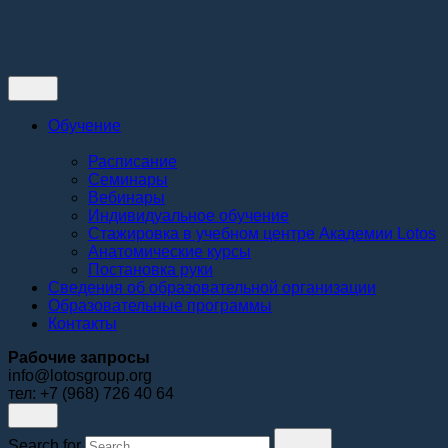
Контакты
Обучение
Расписание
Семинары
Вебинары
Индивидуальное обучение
Стажировка в учебном центре Академии Lotos
Анатомические курсы
Постановка руки
Сведения об образовательной организации
Образовательные программы
Контакты
Рабочие запросы
info@lotosgroup.org
тел: +7 (968) 726 40 64
Search for