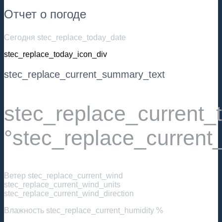
Отчет о погоде
Сегодня stec_replace_today_date
stec_replace_today_icon_div
stec_replace_current_summary_text
stec_replace_current
°stec_replace_current
Ветер
stec_replace_current_wind
stec_replace_current_wind_units
stec_replace_current_wind_direction
Влажность
stec_replace_current_humidity %