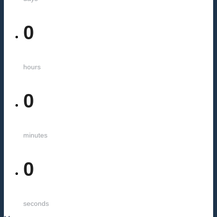
0
hours
0
minutes
0
seconds