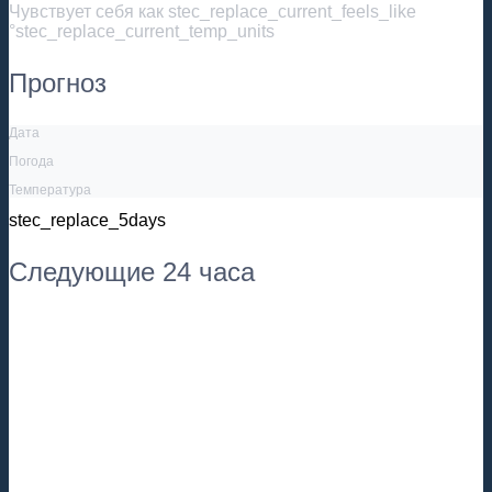
Чувствует себя как
stec_replace_current_feels_like
°stec_replace_current_temp_units
Прогноз
Дата
Погода
Температура
stec_replace_5days
Следующие 24 часа