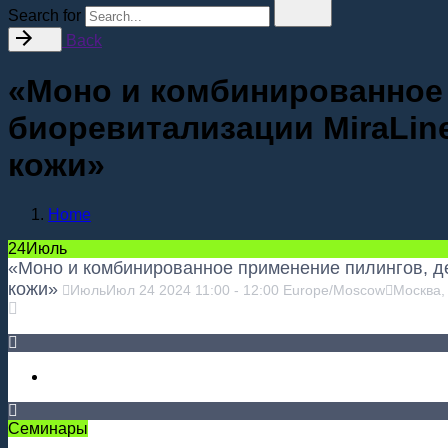
Search for
Back
«Моно и комбинированное 
биоревитализации MiraLi
кожи»
Home
24
Июль
«Моно и комбинированное применение пилингов, д
кожи»
Июль
Июл
24
2024
11:00
-
12:00
Europe/Moscow
Москва,
Семинары