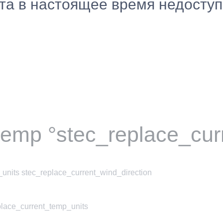
ста в настоящее время недосту
temp °stec_replace_cur
units stec_replace_current_wind_direction
place_current_temp_units