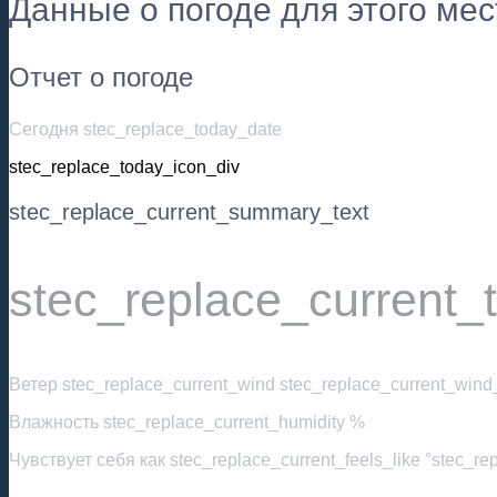
Данные о погоде для этого ме
Отчет о погоде
Сегодня stec_replace_today_date
stec_replace_today_icon_div
stec_replace_current_summary_text
stec_replace_current_
Ветер
stec_replace_current_wind stec_replace_current_wind_
Влажность
stec_replace_current_humidity %
Чувствует себя как
stec_replace_current_feels_like °stec_re