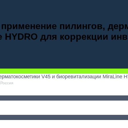
применение пилингов, дер
ne HYDRO для коррекции и
ерматокосметики V45 и биоревитализации MiraLine
 Россия