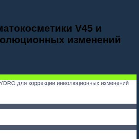
матокосметики V45 и
нволюционных изменений
 HYDRO для коррекции инволюционных изменений