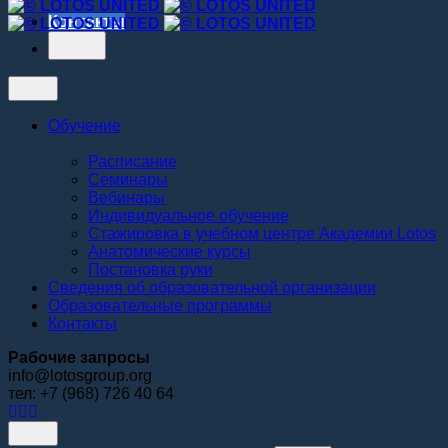
Контакты
Обучение
Расписание
Семинары
Вебинары
Индивидуальное обучение
Стажировка в учебном центре Академии Lotos
Анатомические курсы
Постановка руки
Сведения об образовательной организации
Образовательные программы
Контакты
Рабочие запросы
info@lotosgroup.org
тел: +7 (968) 726 40 64