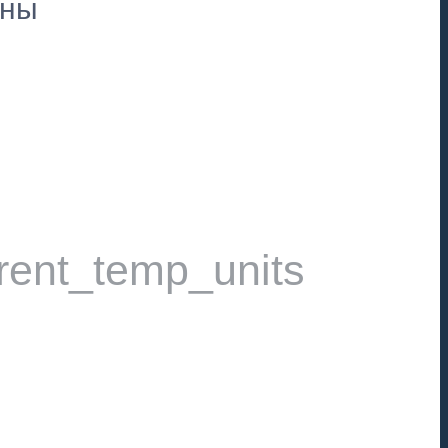
пны
rent_temp_units