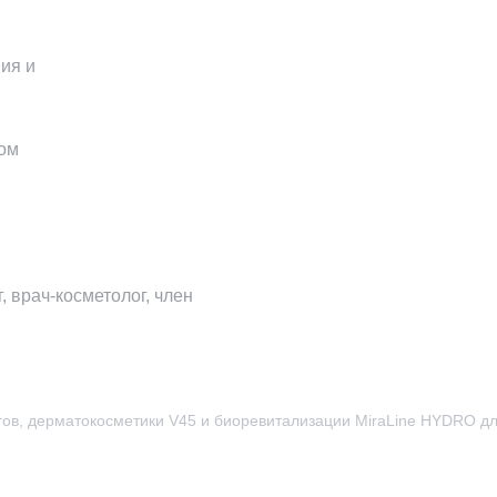
ия и
ом
 врач-косметолог, член
ов, дерматокосметики V45 и биоревитализации MiraLine HYDRO д