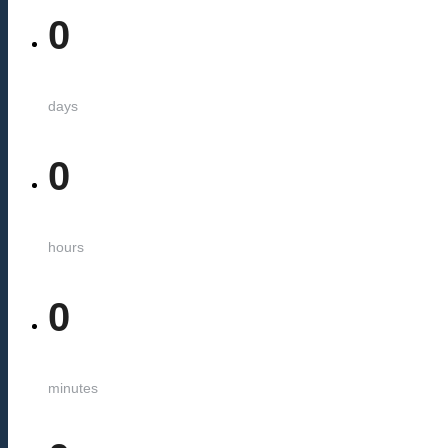
0
days
0
hours
0
minutes