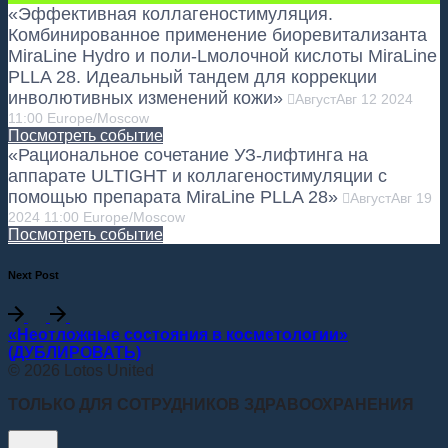
«Эффективная коллагеностимуляция.
Комбинированное применение биоревитализанта
MiraLine Hydro и поли-Lмолочной кислоты MiraLine
PLLA 28. Идеальный тандем для коррекции
инволютивных изменений кожи»
Август
Авг
12
2024
11:00
Europe/Moscow
Посмотреть событие
«Рациональное сочетание УЗ-лифтинга на
аппарате ULTIGHT и коллагеностимуляции с
помощью препарата MiraLine PLLA 28»
Август
Авг
19
2024
11:00
Europe/Moscow
Посмотреть событие
Next Post
«Неотложные состояния в косметологии»
(ДУБЛИРОВАТЬ)
© 2026 Lotos United
ТОЛЬКО ДЛЯ СОТРУДНИКОВ ЗДРАВООХРАНЕНИЯ