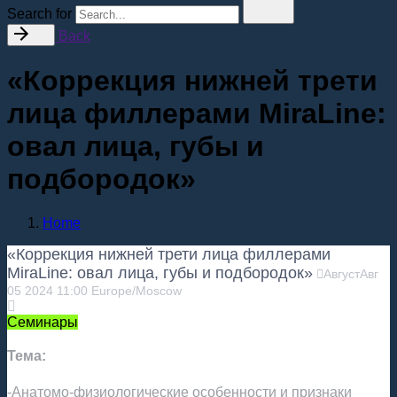
Search for
Back
«Коррекция нижней трети
лица филлерами MiraLine:
овал лица, губы и
подбородок»
Home
«Коррекция нижней трети лица филлерами
MiraLine: овал лица, губы и подбородок»
Август
Авг
05
2024
11:00
Europe/Moscow
Семинары
Тема:
-Анатомо-физиологические особенности и признаки