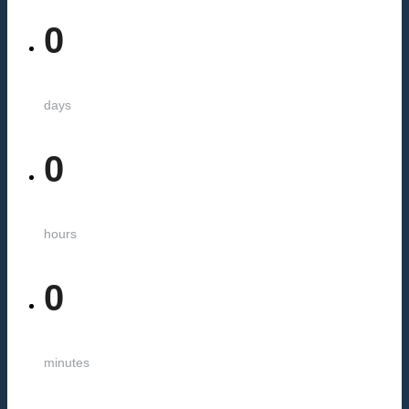
0
days
0
hours
0
minutes