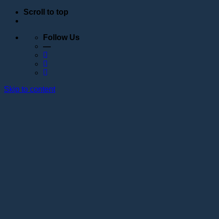
Scroll to top
Follow Us
—
Skip to content
Обучение
Расписание
Семинары
Вебинары
Индивидуальное обучение
Стажировка в учебном центре Академии Lotos
Анатомические курсы
Постановка руки
Сведения об образовательной организации
Образовательные программы
Контакты