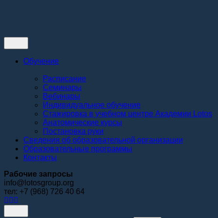
Контакты
Обучение
Расписание
Семинары
Вебинары
Индивидуальное обучение
Стажировка в учебном центре Академии Lotos
Анатомические курсы
Постановка руки
Сведения об образовательной организации
Образовательные программы
Контакты
Рабочие запросы
info@lotosgroup.org
тел: +7 (968) 726 40 64