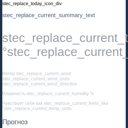
stec_replace_today_icon_div
stec_replace_current_summary_text
stec_replace_current
°stec_replace_current
Ветер
stec_replace_current_wind
stec_replace_current_wind_units
stec_replace_current_wind_direction
Влажность
stec_replace_current_humidity %
Чувствует себя как
stec_replace_current_feels_like
°stec_replace_current_temp_units
Прогноз