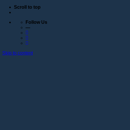
Scroll to top
Follow Us
—
Skip to content
Обучение
Расписание
Семинары
Вебинары
Индивидуальное обучение
Стажировка в учебном центре Академии Lotos
Анатомические курсы
Постановка руки
Сведения об образовательной организации
Образовательные программы
Контакты