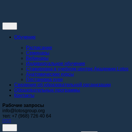
Контакты
Обучение
Расписание
Семинары
Вебинары
Индивидуальное обучение
Стажировка в учебном центре Академии Lotos
Анатомические курсы
Постановка руки
Сведения об образовательной организации
Образовательные программы
Контакты
Рабочие запросы
info@lotosgroup.org
тел: +7 (968) 726 40 64