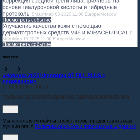
Коррекция средней трети лица: филлеры на
основе гиалуроновой кислоты и гибридные
протоколы
Март
Мар
03
2025
11:00
Europe/Moscow
Посмотреть событие
Улучшение качества кожи с помощью
дерматотропных средств V45 и MIRACEUTICAL
Март
Мар
13
2025
11:00
Europe/Moscow
Посмотреть событие
Next Post
«Новинка 2025! Филлеры QT FILL PLUS с
лидокаином»
© 2026 Lotos United
ТОЛЬКО ДЛЯ СОТРУДНИКОВ ЗДРАВООХРАНЕНИЯ
Мы используем файлы cookie, чтобы предоставить вам
лучший опыт.
Политика обработки персональных данных