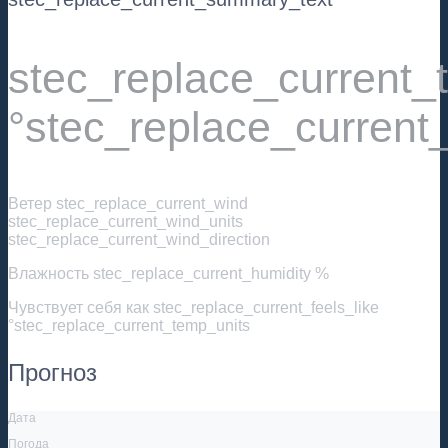
stec_replace_current
°stec_replace_current
Ветер
stec_replace_current_wind
stec_replace_current_wind_units
stec_replace_current_wind_direction
Влажность
stec_replace_current_humidity %
Чувствует себя как
stec_replace_current_feels_like
°stec_replace_current_temp_units
Прогноз
Дата
Погода