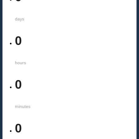
days
0
hours
0
minutes
0