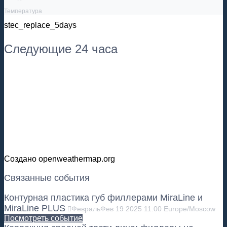
Температура
stec_replace_5days
Следующие 24 часа
Создано openweathermap.org
Связанные события
Контурная пластика губ филлерами MiraLine и
MiraLine PLUS
Февраль
Фев
19
2025
11:00
Europe/Moscow
Посмотреть событие