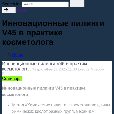
Search for
Back
Инновационные пилинги
V45 в практике
косметолога
Home
Инновационные пилинги V45 в практике
косметолога
Февраль
Фев
17
2025
11:00
Europe/Moscow
Семинары
Инновационные пилинги V45 в практике
косметолога
Метод «Химические пилинги в косметологии», типы
химических кислот разных групп, механизм