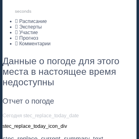
seconds
Расписание
Эксперты
Участие
Прогноз
Комментарии
Данные о погоде для этого
места в настоящее время
недоступны
Отчет о погоде
Сегодня stec_replace_today_date
stec_replace_today_icon_div
stec_replace_current_summary_text