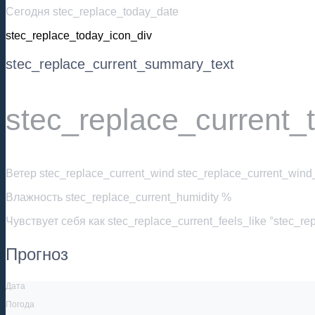
Сегодня stec_replace_today_date
stec_replace_today_icon_div
stec_replace_current_summary_text
stec_replace_current_
Ветер
stec_replace_current_wind stec_replace_current_wind_
Влажность
stec_replace_current_humidity %
Чувствует себя как
stec_replace_current_feels_like °stec_re
Прогноз
Дата
Погода