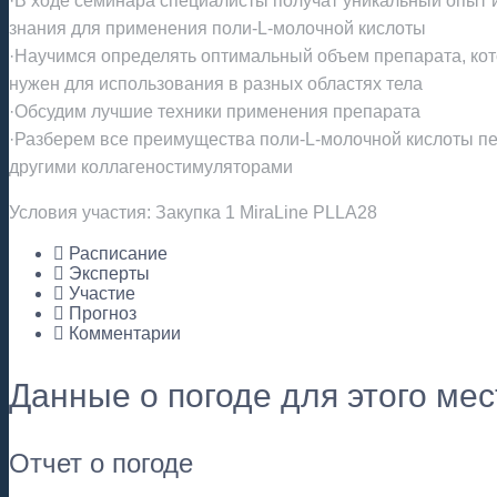
·В ходе семинара специалисты получат уникальный опыт 
знания для применения поли-L-молочной кислоты
·Научимся определять оптимальный объем препарата, ко
нужен для использования в разных областях тела
·Обсудим лучшие техники применения препарата
·Разберем все преимущества поли-L-молочной кислоты п
другими коллагеностимуляторами
Условия участия: Закупка 1 MiraLine PLLA28
Расписание
Эксперты
Участие
Прогноз
Комментарии
Данные о погоде для этого ме
Отчет о погоде