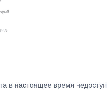
и
торый
еред
ста в настоящее время недосту