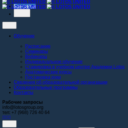
Контакты
Обучение
Расписание
Семинары
Вебинары
Индивидуальное обучение
Стажировка в учебном центре Академии Lotos
Анатомические курсы
Постановка руки
Сведения об образовательной организации
Образовательные программы
Контакты
Рабочие запросы
info@lotosgroup.org
тел: +7 (968) 726 40 64