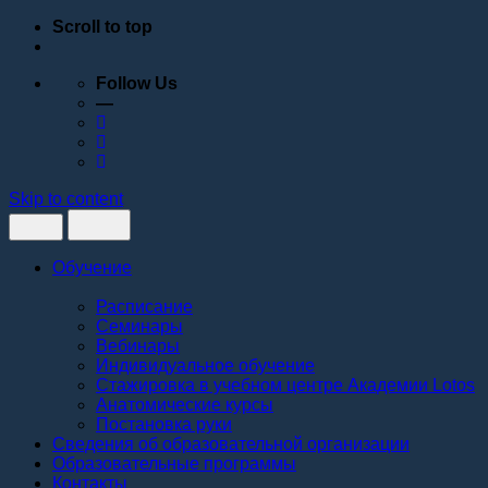
Scroll to top
Follow Us
—
Skip to content
Обучение
Расписание
Семинары
Вебинары
Индивидуальное обучение
Стажировка в учебном центре Академии Lotos
Анатомические курсы
Постановка руки
Сведения об образовательной организации
Образовательные программы
Контакты