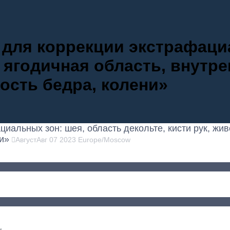
 для коррекции экстрафаци
т, ягодичная область, внутр
ость бедра, колени»
иальных зон: шея, область декольте, кисти рук, жив
ни»
Август
Авг
07
2023
Europe/Moscow