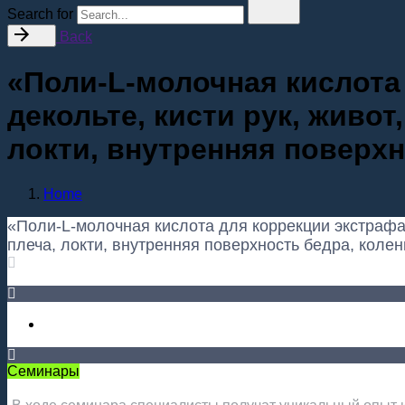
Search for
Back
«Поли-L-молочная кислота
декольте, кисти рук, живо
локти, внутренняя поверхн
Home
«Поли-L-молочная кислота для коррекции экстрафац
плеча, локти, внутренняя поверхность бедра, коле
Семинары