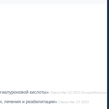
 гиалуроновой кислоты»
Август
Авг
10
2023
Europe/Moscow
и, лечения и реабилитации»
Август
Авг
23
2023