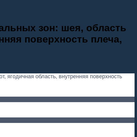
альных зон: шея, область
енняя поверхность плеча,
от, ягодичная область, внутренняя поверхность