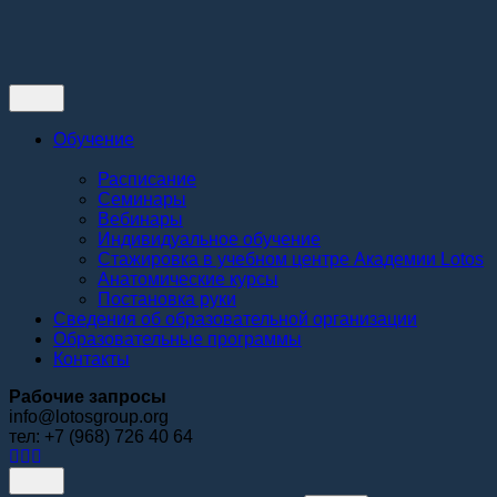
Контакты
Обучение
Расписание
Семинары
Вебинары
Индивидуальное обучение
Стажировка в учебном центре Академии Lotos
Анатомические курсы
Постановка руки
Сведения об образовательной организации
Образовательные программы
Контакты
Рабочие запросы
info@lotosgroup.org
тел: +7 (968) 726 40 64