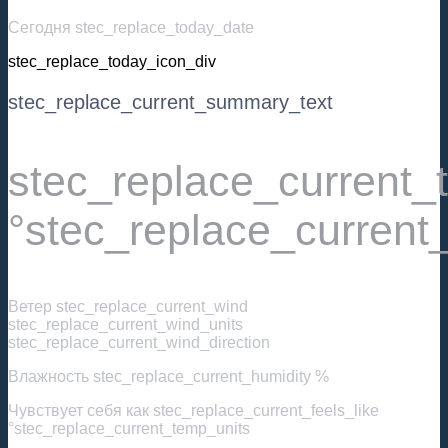
Сегодня stec_replace_today_date
stec_replace_today_icon_div
stec_replace_current_summary_text
stec_replace_current
°stec_replace_current
Ветер
stec_replace_current_wind
stec_replace_current_wind_units
stec_replace_current_wind_direction
Влажность
stec_replace_current_humidity %
Чувствует себя как
stec_replace_current_feels_like
°stec_replace_current_temp_units