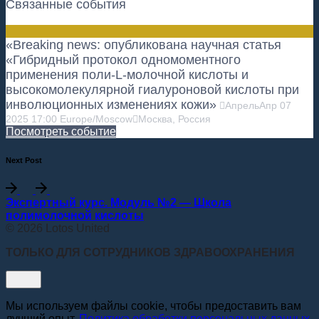
Связанные события
«Breaking news: опубликована научная статья
«Гибридный протокол одномоментного
применения поли-L-молочной кислоты и
высокомолекулярной гиалуроновой кислоты при
инволюционных изменениях кожи»
Апрель
Апр
07
2025
17:00
Europe/Moscow
Москва, Россия
Посмотреть событие
Next Post
Экспертный курс. Модуль №2 — Школа
полимолочной кислоты
© 2026 Lotos United
ТОЛЬКО ДЛЯ СОТРУДНИКОВ ЗДРАВООХРАНЕНИЯ
Мы используем файлы cookie, чтобы предоставить вам
лучший опыт.
Политика обработки персональных данных