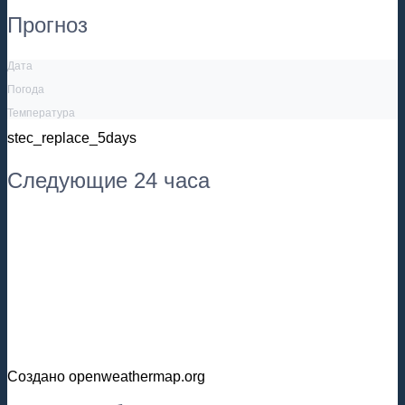
Прогноз
Дата
Погода
Температура
stec_replace_5days
Следующие 24 часа
Создано openweathermap.org