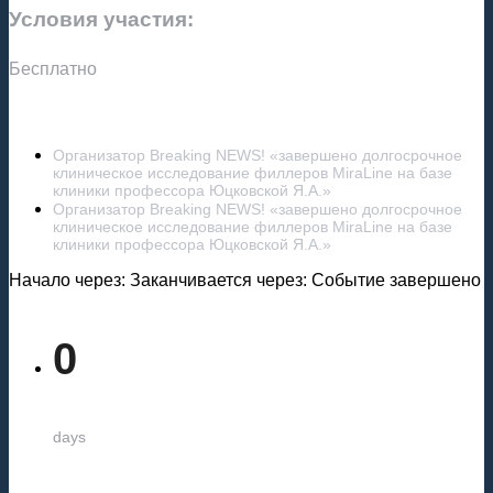
Условия участия:
Бесплатно
Организатор Breaking NEWS! «завершено долгосрочное
клиническое исследование филлеров MiraLine на базе
клиники профессора Юцковской Я.А.»
Организатор Breaking NEWS! «завершено долгосрочное
клиническое исследование филлеров MiraLine на базе
клиники профессора Юцковской Я.А.»
Начало через:
Заканчивается через:
Событие завершено
0
days