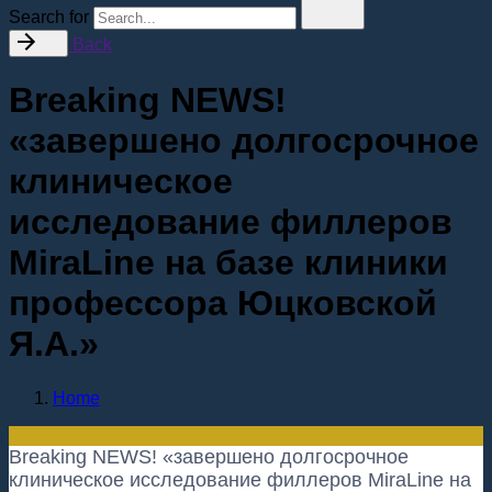
Search for
Back
Breaking NEWS!
«завершено долгосрочное
клиническое
исследование филлеров
MiraLine на базе клиники
профессора Юцковской
Я.А.»
Home
Breaking NEWS! «завершено долгосрочное
клиническое исследование филлеров MiraLine на