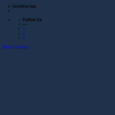
Scroll to top
Follow Us
—
Skip to content
Обучение
Расписание
Семинары
Вебинары
Индивидуальное обучение
Стажировка в учебном центре Академии Lotos
Анатомические курсы
Постановка руки
Сведения об образовательной организации
Образовательные программы
Контакты