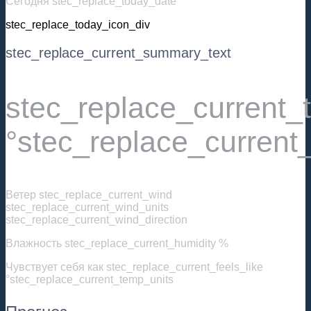
Сегодня stec_replace_today_date
stec_replace_today_icon_div
stec_replace_current_summary_text
stec_replace_current
°stec_replace_current
Ветер
stec_replace_current_wind
stec_replace_current_wind_units
stec_replace_current_wind_direction
Влажность
stec_replace_current_humidity %
Чувствует себя как
stec_replace_current_feels_like
°stec_replace_current_temp_units