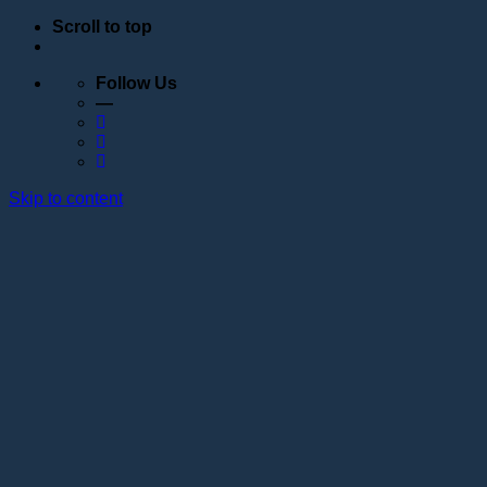
Scroll to top
Follow Us
—
Skip to content
Обучение
Расписание
Семинары
Вебинары
Индивидуальное обучение
Стажировка в учебном центре Академии Lotos
Анатомические курсы
Постановка руки
Сведения об образовательной организации
Образовательные программы
Контакты