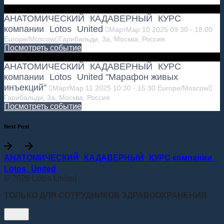
АНАТОМИЧЕСКИЙ КАДАВЕРНЫЙ КУРС
компании Lotos United
Март
Мар
10
2025
09:30
-
18:00
Europe/Moscow
Гарибальди, 3а, Москва, Россия
Посмотреть событие
АНАТОМИЧЕСКИЙ КАДАВЕРНЫЙ КУРС
компании Lotos United "Марафон живых
инъекций"
Март
Мар
11
2025
10:30
-
15:30
Europe/Moscow
Гарибальди, 3а, Москва, Россия
Посмотреть событие
Next Post
АНАТОМИЧЕСКИЙ КАДАВЕРНЫЙ КУРС компании
Lotos United
© 2026 Lotos United
ТОЛЬКО ДЛЯ СОТРУДНИКОВ ЗДРАВООХРАНЕНИЯ