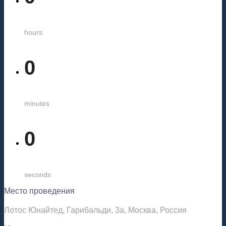
hours
0
minutes
0
seconds
Место проведения
Лотос Юнайтед, Гарибальди, 3а, Москва, Россия