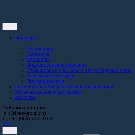
Контакты
Обучение
Расписание
Семинары
Вебинары
Индивидуальное обучение
Стажировка в учебном центре Академии Lotos
Анатомические курсы
Постановка руки
Сведения об образовательной организации
Образовательные программы
Контакты
Рабочие запросы
info@lotosgroup.org
тел: +7 (968) 726 40 64