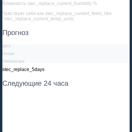
Влажность
stec_replace_current_humidity %
Чувствует себя как
stec_replace_current_feels_like
°stec_replace_current_temp_units
Прогноз
Дата
Погода
Температура
stec_replace_5days
Следующие 24 часа