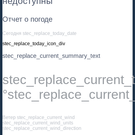
недоступны
Отчет о погоде
Сегодня stec_replace_today_date
stec_replace_today_icon_div
stec_replace_current_summary_text
stec_replace_current
°stec_replace_current
Ветер
stec_replace_current_wind
stec_replace_current_wind_units
stec_replace_current_wind_direction