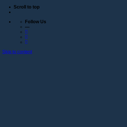
Scroll to top
Follow Us
—
Skip to content
Обучение
Расписание
Семинары
Вебинары
Индивидуальное обучение
Стажировка в учебном центре Академии Lotos
Анатомические курсы
Постановка руки
Сведения об образовательной организации
Образовательные программы
Контакты