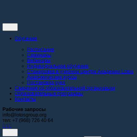
Контакты
Обучение
Расписание
Семинары
Вебинары
Индивидуальное обучение
Стажировка в учебном центре Академии Lotos
Анатомические курсы
Постановка руки
Сведения об образовательной организации
Образовательные программы
Контакты
Рабочие запросы
info@lotosgroup.org
тел: +7 (968) 726 40 64