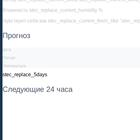
Влажность
stec_replace_current_humidity %
Чувствует себя как
stec_replace_current_feels_like °stec_re
Прогноз
Дата
Погода
Температура
stec_replace_5days
Следующие 24 часа