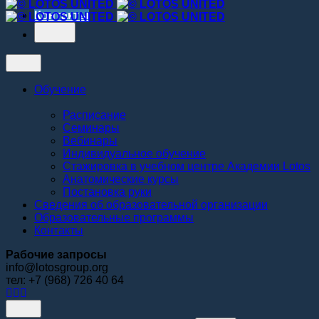
Контакты
Обучение
Расписание
Семинары
Вебинары
Индивидуальное обучение
Стажировка в учебном центре Академии Lotos
Анатомические курсы
Постановка руки
Сведения об образовательной организации
Образовательные программы
Контакты
Рабочие запросы
info@lotosgroup.org
тел: +7 (968) 726 40 64