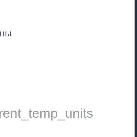
пны
rent_temp_units