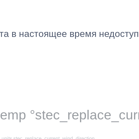
ста в настоящее время недосту
temp °stec_replace_cur
units stec_replace_current_wind_direction