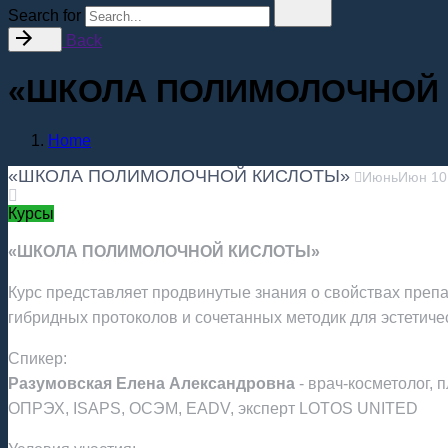
Search for
Back
«ШКОЛА ПОЛИМОЛОЧНОЙ
Home
«ШКОЛА ПОЛИМОЛОЧНОЙ КИСЛОТЫ»
Июнь
Июн
10
Курсы
«ШКОЛА ПОЛИМОЛОЧНОЙ КИСЛОТЫ»
Курс представляет продвинутые знания о свойствах препа
гибридных протоколов и сочетанных методик для эстетичес
Спикер:
Разумовская Елена Александровна
- врач-косметолог,
ОПРЭХ, ISAPS, ОСЭМ, EADV, эксперт LOTOS UNITED