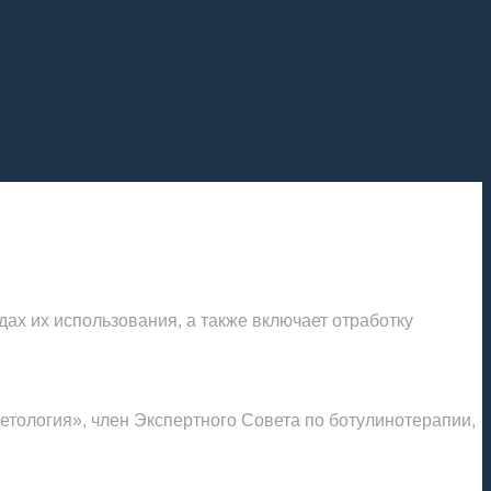
ах их использования, а также включает отработку
метология», член Экспертного Совета по ботулинотерапии,