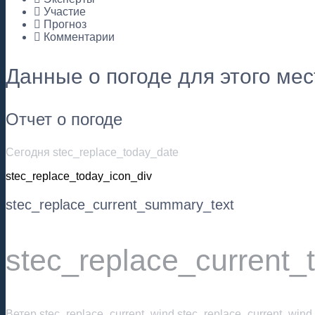
Участие
Прогноз
Комментарии
Данные о погоде для этого ме
Отчет о погоде
Сегодня stec_replace_today_date
stec_replace_today_icon_div
stec_replace_current_summary_text
stec_replace_current_
Ветер
stec_replace_current_wind stec_replace_current_wind_