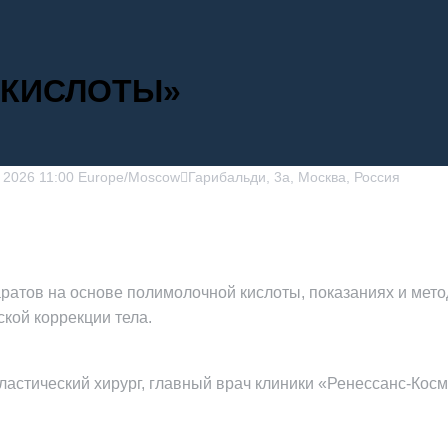
 КИСЛОТЫ»
2026
11:00
Europe/Moscow
Гарибальди, 3а, Москва, Россия
ратов на основе полимолочной кислоты, показаниях и метод
кой коррекции тела.
 пластический хирург, главный врач клиники «Ренессанс-Кос