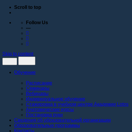
Scroll to top
Follow Us
—
Skip to content
Обучение
Расписание
Семинары
Вебинары
Индивидуальное обучение
Стажировка в учебном центре Академии Lotos
Анатомические курсы
Постановка руки
Сведения об образовательной организации
Образовательные программы
Контакты