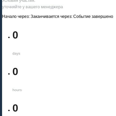
Условия участия:
уточняйте у вашего менеджера
Начало через:
Заканчивается через:
Событие завершено
0
days
0
hours
0