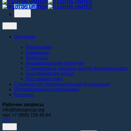
Контакты
Обучение
Расписание
Семинары
Вебинары
Индивидуальное обучение
Стажировка в учебном центре Академии Lotos
Анатомические курсы
Постановка руки
Сведения об образовательной организации
Образовательные программы
Контакты
Рабочие запросы
info@lotosgroup.org
тел: +7 (968) 726 40 64