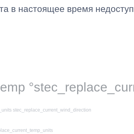
ста в настоящее время недосту
temp °stec_replace_cur
units stec_replace_current_wind_direction
place_current_temp_units