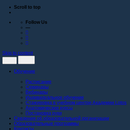
Scroll to top
Follow Us
—
Skip to content
Обучение
Расписание
Семинары
Вебинары
Индивидуальное обучение
Стажировка в учебном центре Академии Lotos
Анатомические курсы
Постановка руки
Сведения об образовательной организации
Образовательные программы
Контакты