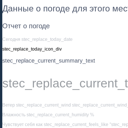
Данные о погоде для этого ме
Отчет о погоде
Сегодня stec_replace_today_date
stec_replace_today_icon_div
stec_replace_current_summary_text
stec_replace_current_
Ветер
stec_replace_current_wind stec_replace_current_wind_
Влажность
stec_replace_current_humidity %
Чувствует себя как
stec_replace_current_feels_like °stec_re