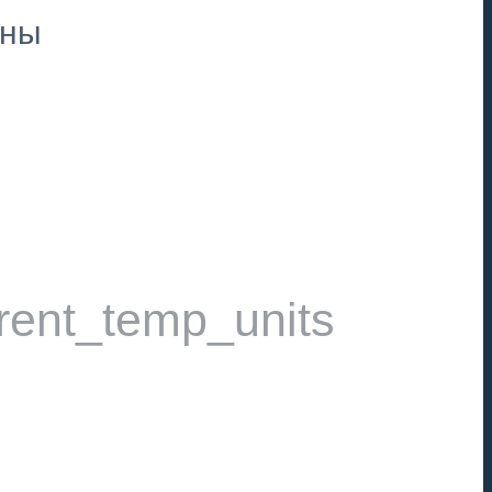
пны
rent_temp_units