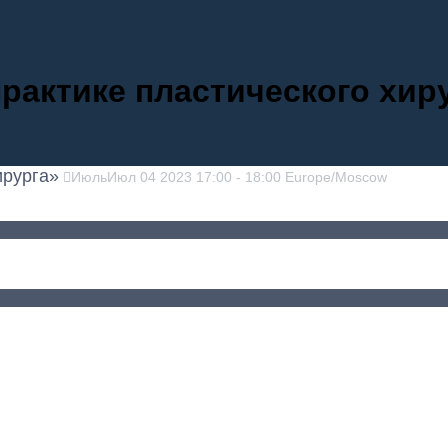
рактике пластического хир
ирурга»
Июль
Июл
04
2023
17:00
-
18:00
Europe/Moscow