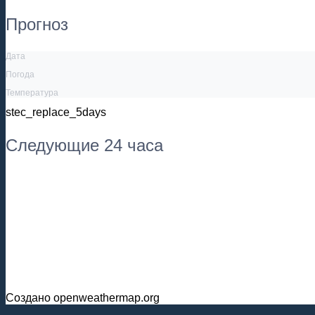
Прогноз
Дата
Погода
Температура
stec_replace_5days
Следующие 24 часа
Создано openweathermap.org