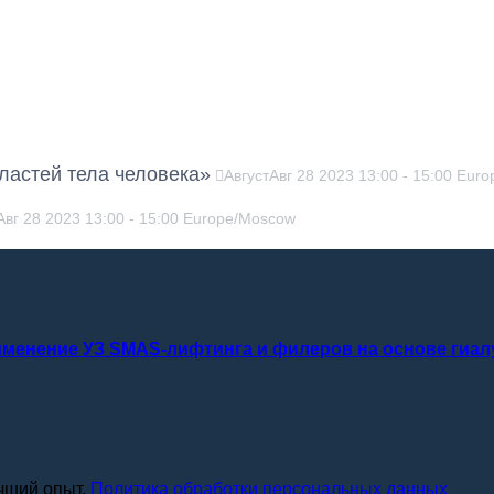
ластей тела человека»
Август
Авг
28
2023
13:00
-
15:00
Euro
Авг
28
2023
13:00
-
15:00
Europe/Moscow
именение УЗ SMAS-лифтинга и филеров на основе гиа
чший опыт.
Политика обработки персональных данных