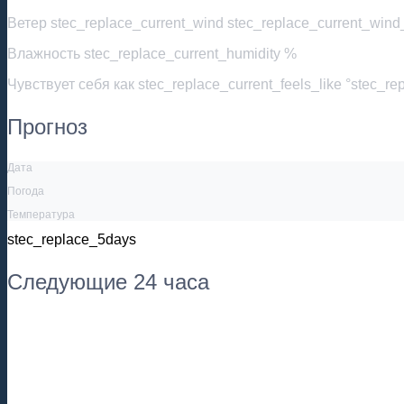
Ветер
stec_replace_current_wind stec_replace_current_wind_
Влажность
stec_replace_current_humidity %
Чувствует себя как
stec_replace_current_feels_like °stec_re
Прогноз
Дата
Погода
Температура
stec_replace_5days
Следующие 24 часа