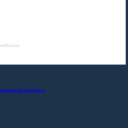
pe/Moscow
луроновой кислоты»