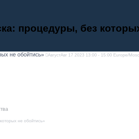
ска: процедуры, без которы
рых не обойтись»
Август
Авг
17
2023
13:00
-
15:00
Europe/Mos
ства
 которых не обойтись»