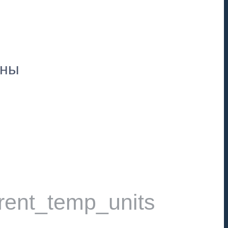
пны
rent_temp_units