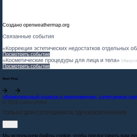
Создано openweathermap.org
Связанные события
«Коррекция эстетических недостатков отдельных об
Посмотреть событие
«Косметические процедуры для лица и тела»
Август
Посмотреть событие
Next Post
«Комплексный подход к омоложению: сочетанное пр
© 2026 Lotos United
ТОЛЬКО ДЛЯ СОТРУДНИКОВ ЗДРАВООХРАНЕНИЯ
Мы используем файлы cookie, чтобы предоставить вам лу