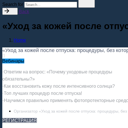
Search for
Back
«Уход за кожей после отпу
Home
«Уход за кожей после отпуска: процедуры, без кото
Вебинары
·Ответим на вопрос: «Почему уходовые процедуры
обязательны?»
·Как восстановить кожу после интенсивного солнца?
·Топ лучших процедур после отпуска!
·Научимся правильно применять фотопротекторные сред
Организатор «Уход за кожей после отпуска: процедуры, без
РЕГИСТРАЦИЯ