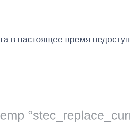
ста в настоящее время недосту
temp °stec_replace_cur