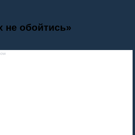
х не обойтись»
cow