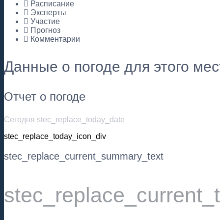
Расписание
Эксперты
Участие
Прогноз
Комментарии
Данные о погоде для этого ме
Отчет о погоде
Сегодня stec_replace_today_date
stec_replace_today_icon_div
stec_replace_current_summary_text
stec_replace_current_