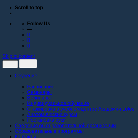
Scroll to top
Follow Us
—
Skip to content
Обучение
Расписание
Семинары
Вебинары
Индивидуальное обучение
Стажировка в учебном центре Академии Lotos
Анатомические курсы
Постановка руки
Сведения об образовательной организации
Образовательные программы
Контакты