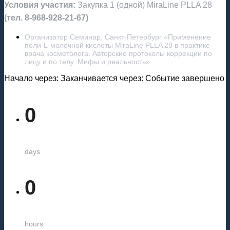
Условия участия:
Закупка 1 (одной) MiraLine PLLA 28
(тел. 8-968-928-21-67)
Организатор Семинар, Санкт-Петербург «Применение
поли-L-молочной кислоты MiraLine PLLA 28 в практике
врача косметолога. Авторские протоколы коррекции по
лицу и по телу. Мифы и реальность»
Начало через:
Заканчивается через:
Событие завершено
0
days
0
hours