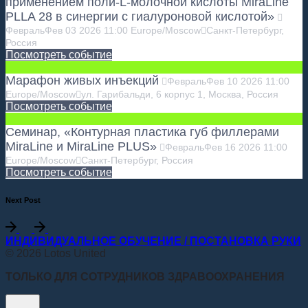
применением поли-L-молочной кислоты MiraLine
PLLA 28 в синергии с гиалуроновой кислотой»
Февраль
Фев
03
2026
11:00
Europe/Moscow
Санкт-Петербург,
Россия
Посмотреть событие
Марафон живых инъекций
Февраль
Фев
10
2026
11:00
Europe/Moscow
ул. Гарибальди, 6 корпус 1, Москва, Россия
Посмотреть событие
Семинар, «Контурная пластика губ филлерами
MiraLine и MiraLine PLUS»
Февраль
Фев
16
2026
11:00
Europe/Moscow
Санкт-Петербург, Россия
Посмотреть событие
Next Post
ИНДИВИДУАЛЬНОЕ ОБУЧЕНИЕ / ПОСТАНОВКА РУКИ
© 2026 Lotos United
ТОЛЬКО ДЛЯ СОТРУДНИКОВ ЗДРАВООХРАНЕНИЯ