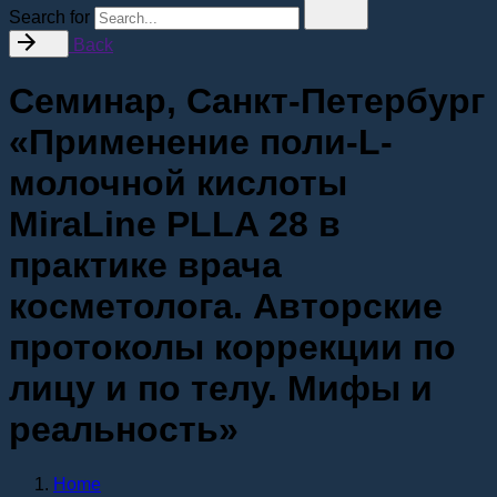
Search for
Back
Семинар, Санкт-Петербург
«Применение поли-L-
молочной кислоты
MiraLine PLLA 28 в
практике врача
косметолога. Авторские
протоколы коррекции по
лицу и по телу. Мифы и
реальность»
Home