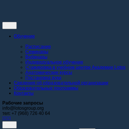
Контакты
Обучение
Расписание
Семинары
Вебинары
Индивидуальное обучение
Стажировка в учебном центре Академии Lotos
Анатомические курсы
Постановка руки
Сведения об образовательной организации
Образовательные программы
Контакты
Рабочие запросы
info@lotosgroup.org
тел: +7 (968) 726 40 64