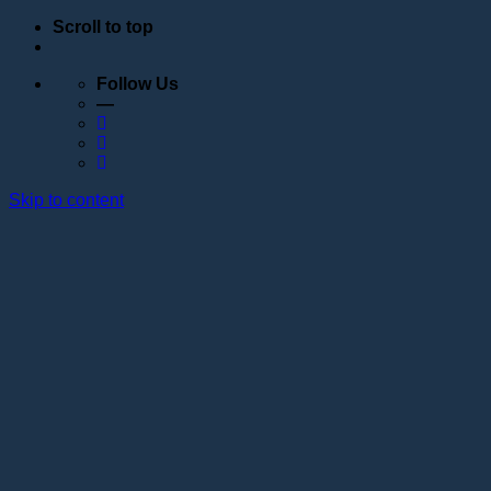
Scroll to top
Follow Us
—
Skip to content
Обучение
Расписание
Семинары
Вебинары
Индивидуальное обучение
Стажировка в учебном центре Академии Lotos
Анатомические курсы
Постановка руки
Сведения об образовательной организации
Образовательные программы
Контакты