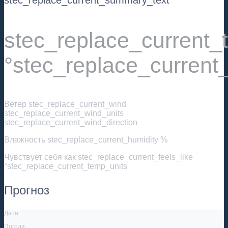
stec_replace_current
°stec_replace_current
Ветер
stec_replace_current_wind
stec_replace_current_wind_units
stec_replace_current_wind_direction
Влажность
stec_replace_current_humidity %
Чувствует себя как
stec_replace_current_feels_like
°stec_replace_current_temp_units
Прогноз
Дата
Погода