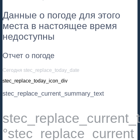
Данные о погоде для этого
места в настоящее время
недоступны
Отчет о погоде
Сегодня stec_replace_today_date
stec_replace_today_icon_div
stec_replace_current_summary_text
stec_replace_current
°stec_replace_current