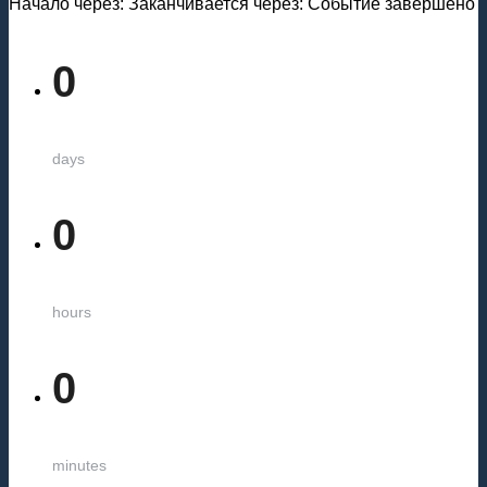
Начало через:
Заканчивается через:
Событие завершено
0
days
0
hours
0
minutes