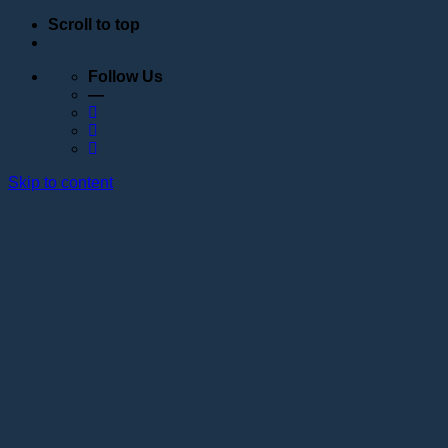
Scroll to top
Follow Us
—
Skip to content
Обучение
Расписание
Семинары
Вебинары
Индивидуальное обучение
Стажировка в учебном центре Академии Lotos
Анатомические курсы
Постановка руки
Сведения об образовательной организации
Образовательные программы
Контакты