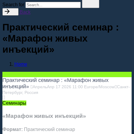
Search for
Back
Практический семинар :
«Марафон живых
инъекций»
Home
Практический семинар : «Марафон живых
инъекций»
Апрель
Апр
17
2026
11:00
Europe/Moscow
Санкт-
Петербург, Россия
Семинары
«Марафон живых инъекций»
Формат:
Практический семинар