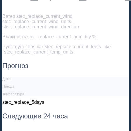
Ветер
stec_replace_current_wind
stec_replace_current_wind_units
stec_replace_current_wind_direction
Влажность
stec_replace_current_humidity %
Чувствует себя как
stec_replace_current_feels_like
°stec_replace_current_temp_units
Прогноз
Дата
Погода
Температура
stec_replace_5days
Следующие 24 часа