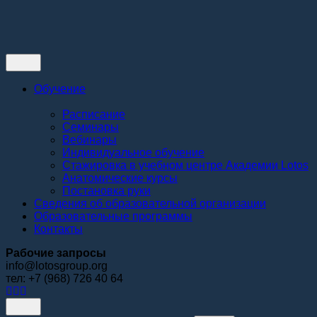
Контакты
Обучение
Расписание
Семинары
Вебинары
Индивидуальное обучение
Стажировка в учебном центре Академии Lotos
Анатомические курсы
Постановка руки
Сведения об образовательной организации
Образовательные программы
Контакты
Рабочие запросы
info@lotosgroup.org
тел: +7 (968) 726 40 64