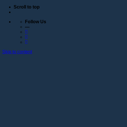
Scroll to top
Follow Us
—
Skip to content
Обучение
Расписание
Семинары
Вебинары
Индивидуальное обучение
Стажировка в учебном центре Академии Lotos
Анатомические курсы
Постановка руки
Сведения об образовательной организации
Образовательные программы
Контакты