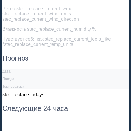
Ветер
stec_replace_current_wind
stec_replace_current_wind_units
stec_replace_current_wind_direction
Влажность
stec_replace_current_humidity %
Чувствует себя как
stec_replace_current_feels_like
°stec_replace_current_temp_units
Прогноз
Дата
Погода
Температура
stec_replace_5days
Следующие 24 часа