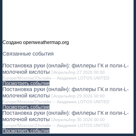
Создано openweathermap.org
Связанные события
Постановка руки (онлайн): филлеры ГК и поли-L-
молочной кислоты
Апрель
Апр
27
2026
00:00
Europe/Moscow
Онлайн -- Академия LOTOS UNITED
Посмотреть событие
Постановка руки (онлайн): филлеры ГК и поли-L-
молочной кислоты
Апрель
Апр
29
2026
00:00
Europe/Moscow
Онлайн -- Академия LOTOS UNITED
Посмотреть событие
Постановка руки (онлайн): филлеры ГК и поли-L-
молочной кислоты
Апрель
Апр
30
2026
00:00
Europe/Moscow
Онлайн -- Академия LOTOS UNITED
Посмотреть событие