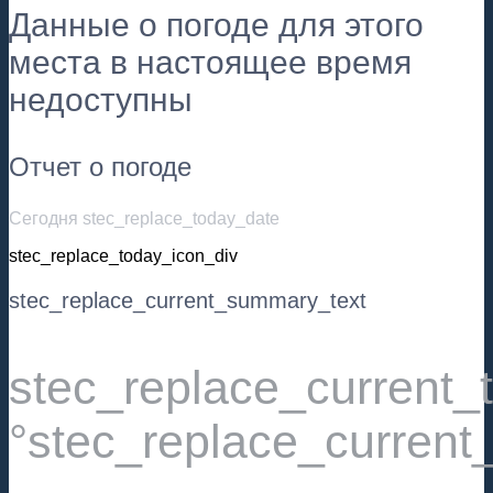
Данные о погоде для этого
места в настоящее время
недоступны
Отчет о погоде
Сегодня stec_replace_today_date
stec_replace_today_icon_div
stec_replace_current_summary_text
stec_replace_current
°stec_replace_current