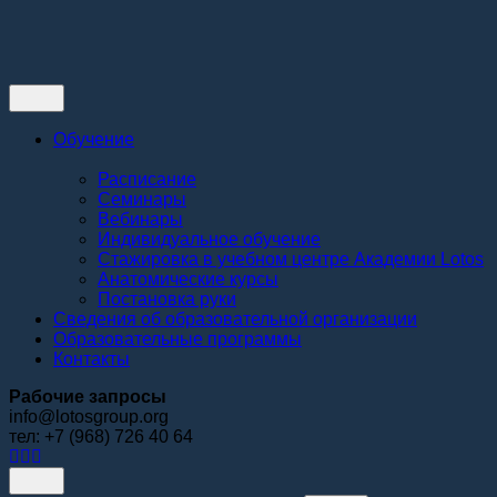
Контакты
Обучение
Расписание
Семинары
Вебинары
Индивидуальное обучение
Стажировка в учебном центре Академии Lotos
Анатомические курсы
Постановка руки
Сведения об образовательной организации
Образовательные программы
Контакты
Рабочие запросы
info@lotosgroup.org
тел: +7 (968) 726 40 64