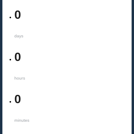
0
days
0
hours
0
minutes