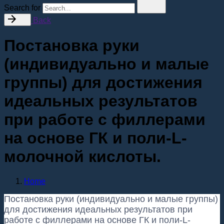
Search for
Back
Постановка руки
(индивидуально и малые
группы) для достижения
идеальных результатов
при работе с филлерами
на основе ГК и поли-L-
молочной кислоты.
Home
Постановка руки (индивидуально и малые группы)
для достижения идеальных результатов при
работе с филлерами на основе ГК и поли-L-