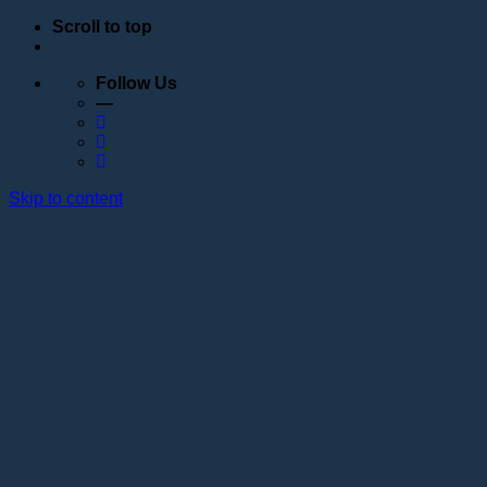
Scroll to top
Follow Us
—
Skip to content
Обучение
Расписание
Семинары
Вебинары
Индивидуальное обучение
Стажировка в учебном центре Академии Lotos
Анатомические курсы
Постановка руки
Сведения об образовательной организации
Образовательные программы
Контакты