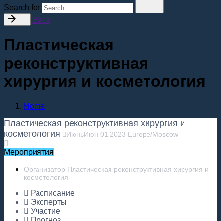
Search for
Back
Пластическая
реконструктивная
хирургия и косметология
Home
Пластическая реконструктивная хирургия и
косметология
Июнь
Июн
01
2023
Europe/Moscow
Мероприятия
Организатор Пластическая реконструктивная хирургия и
косметология
Расписание
Эксперты
Участие
Прогноз