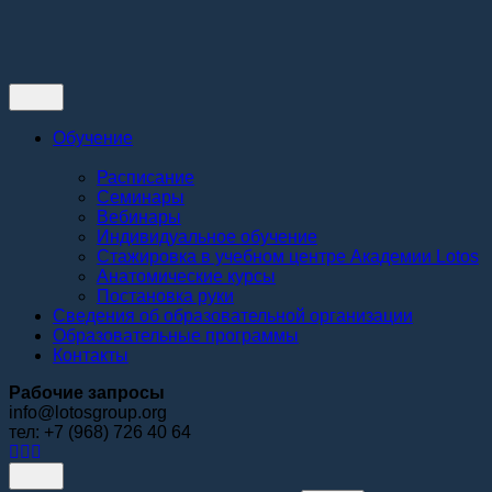
Контакты
Обучение
Расписание
Семинары
Вебинары
Индивидуальное обучение
Стажировка в учебном центре Академии Lotos
Анатомические курсы
Постановка руки
Сведения об образовательной организации
Образовательные программы
Контакты
Рабочие запросы
info@lotosgroup.org
тел: +7 (968) 726 40 64