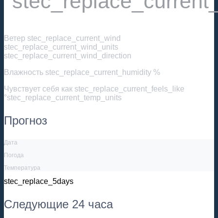
°stec_replace_current
Ветер
stec_replace_current_wind
stec_replace_current_wind_units
stec_replace_current_wind_direction
Влажность
stec_replace_current_humidity %
Чувствует себя как
stec_replace_current_feels_like
°stec_replace_current_temp_units
Прогноз
Дата
Погода
Температура
stec_replace_5days
Следующие 24 часа