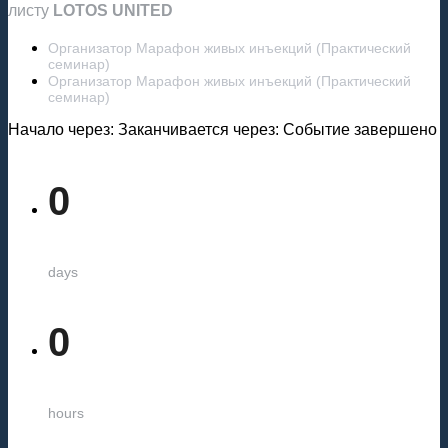
листу
LOTOS UNITED
Организатор Марафон живых инъекций (Практический
семинар)
Организатор Марафон живых инъекций (Практический
семинар)
Начало через:
Заканчивается через:
Событие завершено
0
days
0
hours