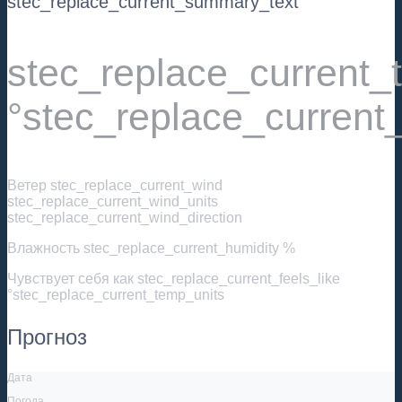
stec_replace_current_summary_text
stec_replace_current
°stec_replace_current
Ветер
stec_replace_current_wind
stec_replace_current_wind_units
stec_replace_current_wind_direction
Влажность
stec_replace_current_humidity %
Чувствует себя как
stec_replace_current_feels_like
°stec_replace_current_temp_units
Прогноз
Дата
Погода