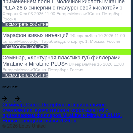
применением поли-L-молочной кислоты MiraLine
PLLA 28 в синергии с гиалуроновой кислотой»
Февраль
Фев
03
2026
11:00
Europe/Moscow
Санкт-Петербург,
Россия
Посмотреть событие
Марафон живых инъекций
Февраль
Фев
10
2026
11:00
Europe/Moscow
ул. Гарибальди, 6 корпус 1, Москва, Россия
Посмотреть событие
Семинар, «Контурная пластика губ филлерами
MiraLine и MiraLine PLUS»
Февраль
Фев
16
2026
11:00
Europe/Moscow
Санкт-Петербург, Россия
Посмотреть событие
Next Post
Семинар, Санкт-Петербург «Периоральное
омоложение, аугментация и коррекция губ с
применением филлеров MiraLine и MiraLine PLUS.
Новые тренды и кейсы 2026 г.»
© 2026 Lotos United