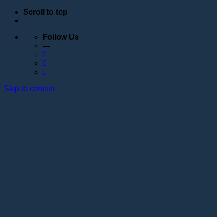
Scroll to top
Follow Us
—
Skip to content
Обучение
Расписание
Семинары
Вебинары
Индивидуальное обучение
Стажировка в учебном центре Академии Lotos
Анатомические курсы
Постановка руки
Сведения об образовательной организации
Образовательные программы
Контакты