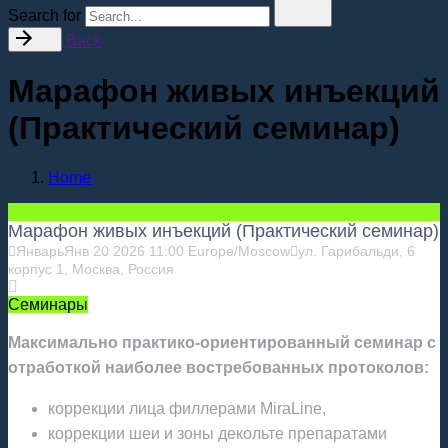
Search for
Back
Марафон живых инъекций
(Практический семинар)
Home
Марафон живых инъекций (Практический семинар)
Январь
Янв
20
2026
11:00
Europe/Moscow
ул. Гарибальди, 6
корпус 1, Москва, Россия
Семинары
Максимально практико-ориентированный семинар с
отработкой наиболее востребованных протоколов:
коррекции лица филлерами MiraLine,
коррекции шеи и зоны декольте препаратами