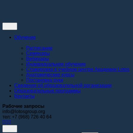
Контакты
Обучение
Расписание
Семинары
Вебинары
Индивидуальное обучение
Стажировка в учебном центре Академии Lotos
Анатомические курсы
Постановка руки
Сведения об образовательной организации
Образовательные программы
Контакты
Рабочие запросы
info@lotosgroup.org
тел: +7 (968) 726 40 64