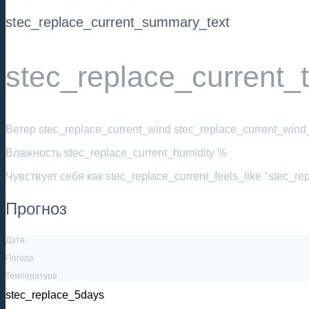
stec_replace_current_summary_text
stec_replace_current_
Ветер
stec_replace_current_wind stec_replace_current_wind_
Влажность
stec_replace_current_humidity %
Чувствует себя как
stec_replace_current_feels_like °stec_re
Прогноз
Дата
Погода
Температура
stec_replace_5days