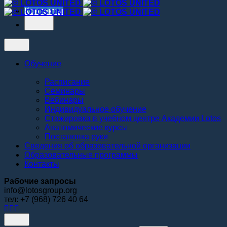
Контакты
Обучение
Расписание
Семинары
Вебинары
Индивидуальное обучение
Стажировка в учебном центре Академии Lotos
Анатомические курсы
Постановка руки
Сведения об образовательной организации
Образовательные программы
Контакты
Рабочие запросы
info@lotosgroup.org
тел: +7 (968) 726 40 64