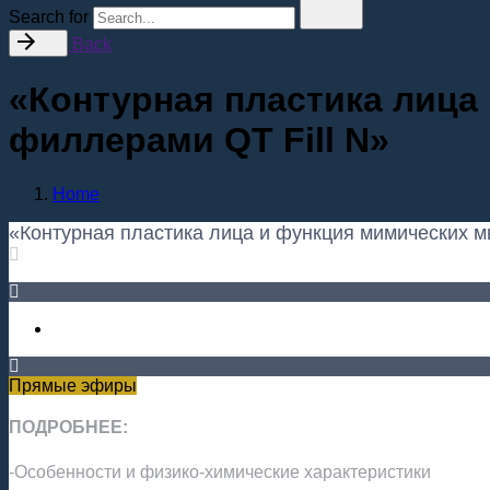
Search for
Back
«Контурная пластика лица
филлерами QT Fill N»
Home
«Контурная пластика лица и функция мимических м
Прямые эфиры
ПОДРОБНЕЕ:
-Особенности и физико-химические характеристики