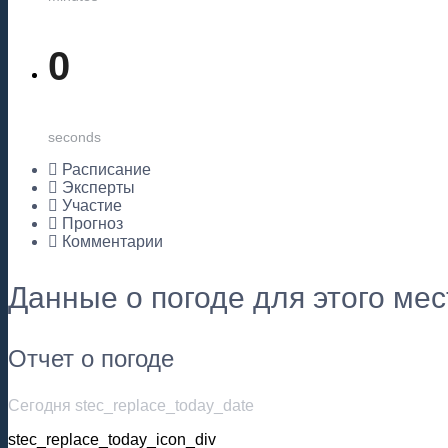
0
seconds
Расписание
Эксперты
Участие
Прогноз
Комментарии
Данные о погоде для этого ме
Отчет о погоде
Сегодня stec_replace_today_date
stec_replace_today_icon_div