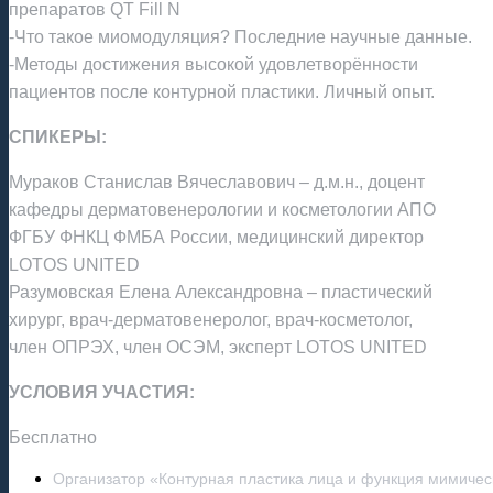
препаратов QT Fill N
-Что такое миомодуляция? Последние научные данные.
-Методы достижения высокой удовлетворённости
пациентов после контурной пластики. Личный опыт.
СПИКЕРЫ:
Мураков Станислав Вячеславович – д.м.н., доцент
кафедры дерматовенерологии и косметологии АПО
ФГБУ ФНКЦ ФМБА России, медицинский директор
LOTOS UNITED
Разумовская Елена Александровна – пластический
хирург, врач-дерматовенеролог, врач-косметолог,
член ОПРЭХ, член ОСЭМ, эксперт LOTOS UNITED
УСЛОВИЯ УЧАСТИЯ:
Бесплатно
Организатор «Контурная пластика лица и функция мимичес