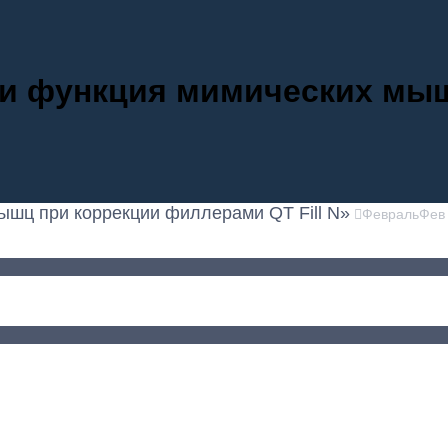
 и функция мимических мы
ышц при коррекции филлерами QT Fill N»
Февраль
Фев