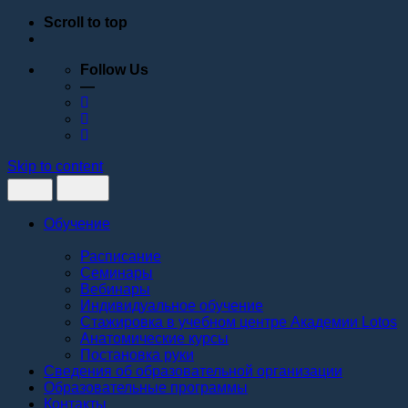
Scroll to top
Follow Us
—
Skip to content
Обучение
Расписание
Семинары
Вебинары
Индивидуальное обучение
Стажировка в учебном центре Академии Lotos
Анатомические курсы
Постановка руки
Сведения об образовательной организации
Образовательные программы
Контакты