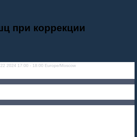
шц при коррекции
22
2024
17:00
-
18:00
Europe/Moscow