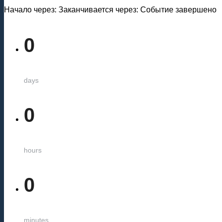
Начало через:
Заканчивается через:
Событие завершено
0
days
0
hours
0
minutes