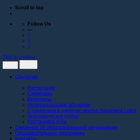
Scroll to top
Follow Us
—
Skip to content
Обучение
Расписание
Семинары
Вебинары
Индивидуальное обучение
Стажировка в учебном центре Академии Lotos
Анатомические курсы
Постановка руки
Сведения об образовательной организации
Образовательные программы
Контакты