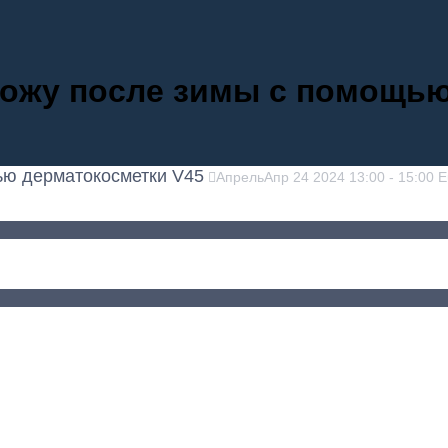
кожу после зимы с помощь
ью дерматокосметки V45
Апрель
Апр
24
2024
13:00
-
15:00
E