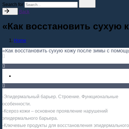
Search for
Back
«Как восстановить сухую 
Home
«Как восстановить сухую кожу после зимы с помощ
-Эпидермальный барьер. Строение. Функциональные
особенности.
-Ксероз кожи – основное проявление нарушений
эпидермального барьера.
-Ключевые продукты для восстановления эпидермального