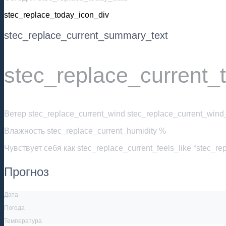
stec_replace_today_icon_div
stec_replace_current_summary_text
stec_replace_current_
Ветер
stec_replace_current_wind stec_replace_current_wind_
Влажность
stec_replace_current_humidity %
Чувствует себя как
stec_replace_current_feels_like °stec_re
Прогноз
Дата
Погода
Температура