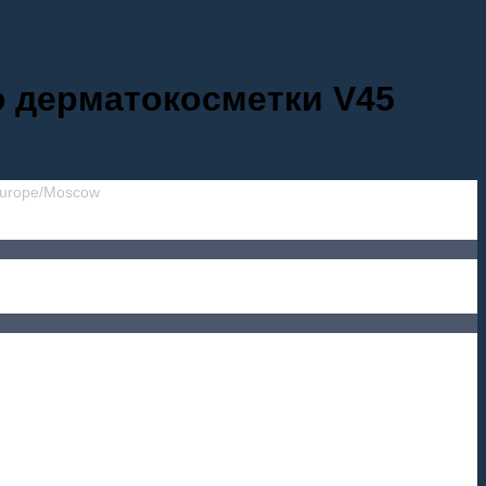
ю дерматокосметки V45
urope/Moscow