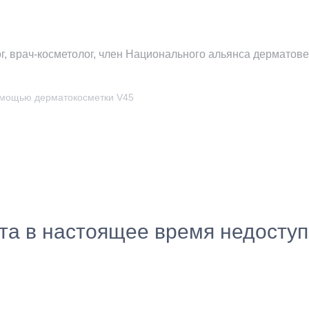
, врач-косметолог, член Национального альянса дерматове
помощью дерматокосметки V45
ста в настоящее время недосту