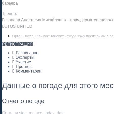
барьера
Тренер:
Главнова Анастасия Михайловна – врач дерматовенеролог
LOTOS UNITED
Организатор «Как восстановить сухую кожу после зимы с 
РЕГИСТРАЦИЯ
Расписание
Эксперты
Участие
Прогноз
Комментарии
Данные о погоде для этого ме
Отчет о погоде
Сегодня stec_replace_today_date