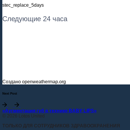
stec_replace_5days
Следующие 24 часа
Создано openweathermap.org
Next Post
«Аугментация губ в технике BABY LIPS»
© 2026 Lotos United
ТОЛЬКО ДЛЯ СОТРУДНИКОВ ЗДРАВООХРАНЕНИЯ