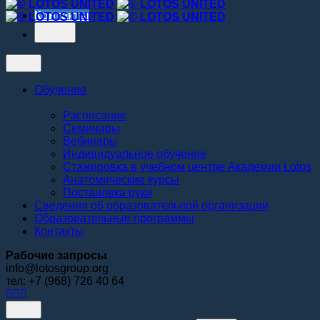
Контакты
Обучение
Расписание
Семинары
Вебинары
Индивидуальное обучение
Стажировка в учебном центре Академии Lotos
Анатомические курсы
Постановка руки
Сведения об образовательной организации
Образовательные программы
Контакты
Рабочие запросы
info@lotosgroup.org
тел: +7 (968) 726 40 64