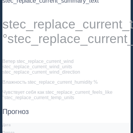
stec_replace_current_summary_text
stec_replace_current
°stec_replace_current
Ветер
stec_replace_current_wind
stec_replace_current_wind_units
stec_replace_current_wind_direction
Влажность
stec_replace_current_humidity %
Чувствует себя как
stec_replace_current_feels_like
°stec_replace_current_temp_units
Прогноз
Дата
Погода