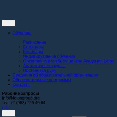
Контакты
Обучение
Расписание
Семинары
Вебинары
Индивидуальное обучение
Стажировка в учебном центре Академии Lotos
Анатомические курсы
Постановка руки
Сведения об образовательной организации
Образовательные программы
Контакты
Рабочие запросы
info@lotosgroup.org
тел: +7 (968) 726 40 64