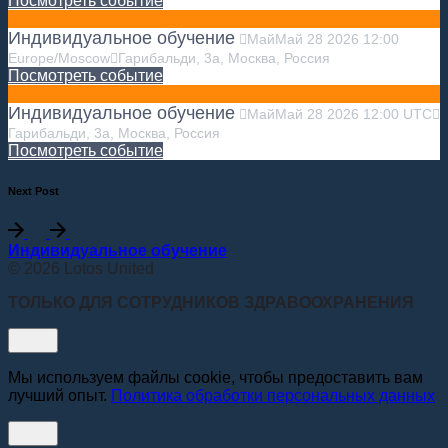
Посмотреть событие
Индивидуальное обучение
Май
Май
28
2026
12:00
Europe/Moscow
Гарибальди, 3а, Москва, Россия
Посмотреть событие
Индивидуальное обучение
Май
Май
28
2026
12:00
UTC
Гарибальди, 3а, Москва, Россия
Посмотреть событие
Next Post
Индивидуальное обучение
© 2026 Lotos United
ТОЛЬКО ДЛЯ СОТРУДНИКОВ ЗДРАВООХРАНЕНИЯ
Мы используем файлы cookie, чтобы предоставить вам
лучший опыт.
Политика обработки персональных данных