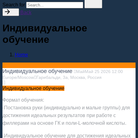
Search for
Back
Индивидуальное
обучение
Home
Индивидуальное обучение
Май
Май
25
2026
12:00
Europe/Moscow
Гарибальди, 3а, Москва, Россия
Индивидуальное обучение
Формат обучения:
-Постановка руки (индивидуально и малые группы) для
достижения идеальных результатов при работе с
филлерами на основе ГК и поли-L-молочной кислоты.
-Индивидуальное обучение для достижения идеальных