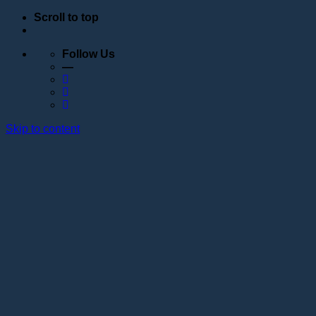
Scroll to top
Follow Us
—
Skip to content
Обучение
Расписание
Семинары
Вебинары
Индивидуальное обучение
Стажировка в учебном центре Академии Lotos
Анатомические курсы
Постановка руки
Сведения об образовательной организации
Образовательные программы
Контакты