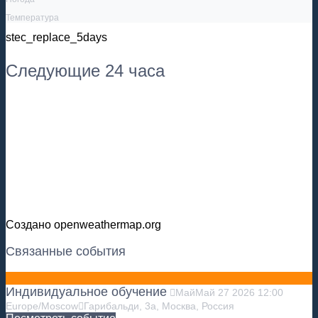
Температура
stec_replace_5days
Следующие 24 часа
Создано openweathermap.org
Связанные события
Индивидуальное обучение
Май
Май
27
2026
12:00
Europe/Moscow
Гарибальди, 3а, Москва, Россия