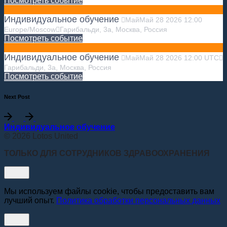
Посмотреть событие
Индивидуальное обучение
Май
Май
28
2026
12:00
Europe/Moscow
Гарибальди, 3а, Москва, Россия
Посмотреть событие
Индивидуальное обучение
Май
Май
28
2026
12:00
UTC
Гарибальди, 3а, Москва, Россия
Посмотреть событие
Next Post
Индивидуальное обучение
© 2026 Lotos United
ТОЛЬКО ДЛЯ СОТРУДНИКОВ ЗДРАВООХРАНЕНИЯ
Мы используем файлы cookie, чтобы предоставить вам
лучший опыт.
Политика обработки персональных данных