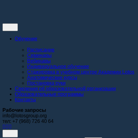
Контакты
Обучение
Расписание
Семинары
Вебинары
Индивидуальное обучение
Стажировка в учебном центре Академии Lotos
Анатомические курсы
Постановка руки
Сведения об образовательной организации
Образовательные программы
Контакты
Рабочие запросы
info@lotosgroup.org
тел: +7 (968) 726 40 64