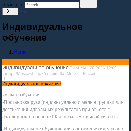
Search for
Back
Индивидуальное
обучение
Home
Индивидуальное обучение
Май
Май
20
2026
12:00
Europe/Moscow
Гарибальди, 3а, Москва, Россия
Индивидуальное обучение
Формат обучения:
-Постановка руки (индивидуально и малые группы) для
достижения идеальных результатов при работе с
филлерами на основе ГК и поли-L-молочной кислоты.
-Индивидуальное обучение для достижения идеальных