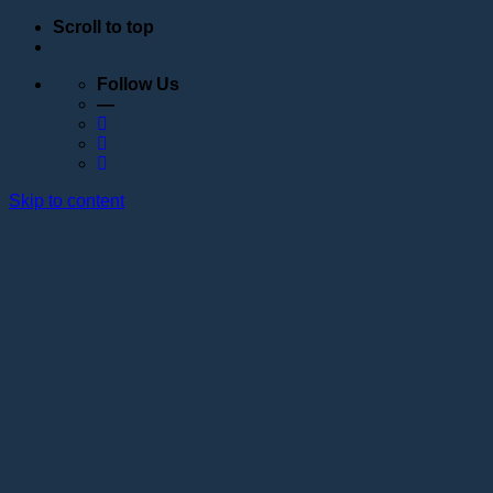
Scroll to top
Follow Us
—
Skip to content
Обучение
Расписание
Семинары
Вебинары
Индивидуальное обучение
Стажировка в учебном центре Академии Lotos
Анатомические курсы
Постановка руки
Сведения об образовательной организации
Образовательные программы
Контакты