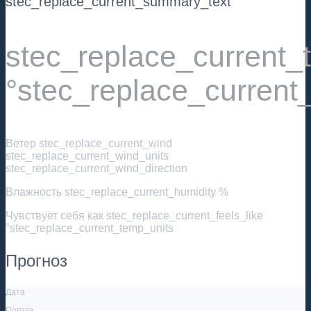
stec_replace_current_summary_text
stec_replace_current
°stec_replace_current
Ветер
stec_replace_current_wind
stec_replace_current_wind_units
stec_replace_current_wind_direction
Влажность
stec_replace_current_humidity %
Чувствует себя как
stec_replace_current_feels_like
°stec_replace_current_temp_units
Прогноз
Дата
Погода