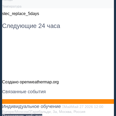
Температура
stec_replace_5days
Следующие 24 часа
Создано openweathermap.org
Связанные события
Индивидуальное обучение
Май
Май
27
2026
12:00
Europe/Moscow
Гарибальди, 3а, Москва, Россия