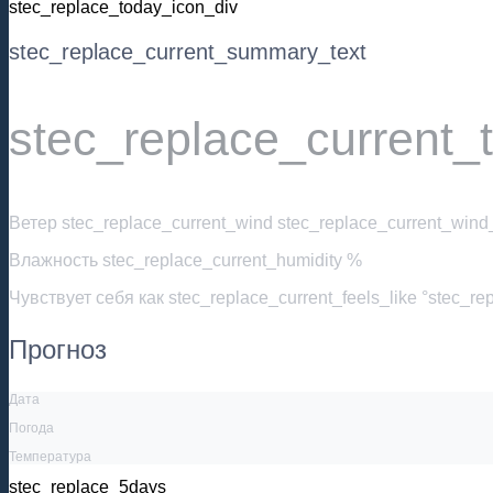
stec_replace_today_icon_div
stec_replace_current_summary_text
stec_replace_current_
Ветер
stec_replace_current_wind stec_replace_current_wind_
Влажность
stec_replace_current_humidity %
Чувствует себя как
stec_replace_current_feels_like °stec_re
Прогноз
Дата
Погода
Температура
stec_replace_5days