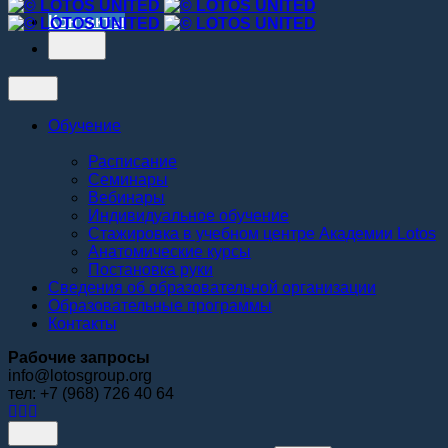
Контакты
Обучение
Расписание
Семинары
Вебинары
Индивидуальное обучение
Стажировка в учебном центре Академии Lotos
Анатомические курсы
Постановка руки
Сведения об образовательной организации
Образовательные программы
Контакты
Рабочие запросы
info@lotosgroup.org
тел: +7 (968) 726 40 64