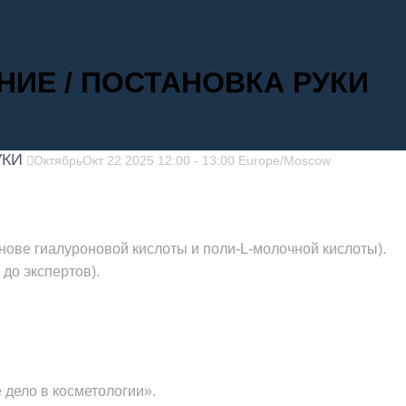
ИЕ / ПОСТАНОВКА РУКИ
УКИ
Октябрь
Окт
22
2025
12:00
-
13:00
Europe/Moscow
ове гиалуроновой кислоты и поли-L-молочной кислоты).
до экспертов).
.
дело в косметологии».