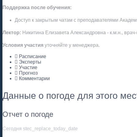
Поддержка после обучения:
Доступ к закрытым чатам с преподавателями Акаде
Лектор:
Никитина Елизавета Александровна - к.м.н., вра
Условия участия
уточняйте у менеджера.
Расписание
Эксперты
Участие
Прогноз
Комментарии
Данные о погоде для этого ме
Отчет о погоде
Сегодня stec_replace_today_date