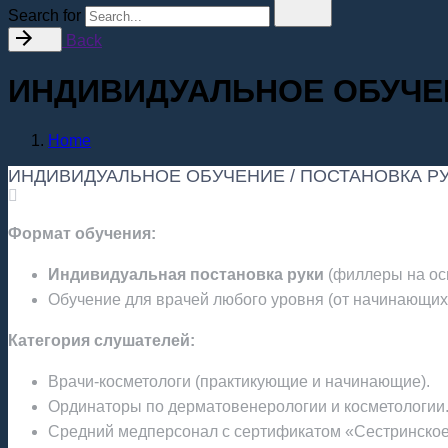
Search for
Back
ИНДИВИДУАЛЬНОЕ ОБУЧЕН
Home
ИНДИВИДУАЛЬНОЕ ОБУЧЕНИЕ / ПОСТАНОВКА Р
Формат обучения:
Индивидуальная постановка руки
(филлеры на осн
Обучение для врачей любого уровня (от начинающих 
Категория слушателей:
Врачи-косметологи (практикующие и начинающие).
Ординаторы по дерматовенерологии и косметологии
Средний медперсонал с сертификатом «Сестринское 