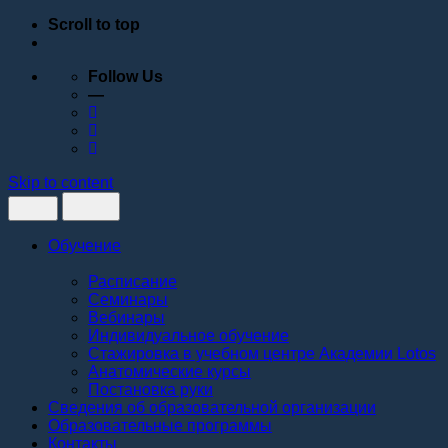
Scroll to top
Follow Us
—
Skip to content
Обучение
Расписание
Семинары
Вебинары
Индивидуальное обучение
Стажировка в учебном центре Академии Lotos
Анатомические курсы
Постановка руки
Сведения об образовательной организации
Образовательные программы
Контакты