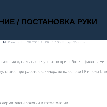
ИЕ / ПОСТАНОВКА РУКИ
УКИ
Январь
Янв
28
2026
11:00
-
17:00
Europe/Moscow
стижения идеальных результатов при работе с филлерами н
ультатов при работе с филлерами на основе ГК и поли-L-м
 дерматовенерологии и косметологии.