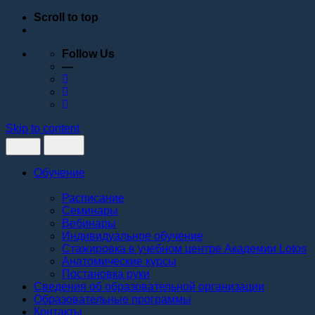
Scroll to top
Follow Us
—
Skip to content
Обучение
Расписание
Семинары
Вебинары
Индивидуальное обучение
Стажировка в учебном центре Академии Lotos
Анатомические курсы
Постановка руки
Сведения об образовательной организации
Образовательные программы
Контакты