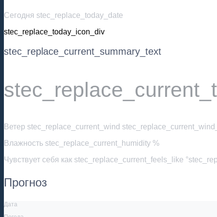
Сегодня stec_replace_today_date
stec_replace_today_icon_div
stec_replace_current_summary_text
stec_replace_current_
Ветер
stec_replace_current_wind stec_replace_current_wind_
Влажность
stec_replace_current_humidity %
Чувствует себя как
stec_replace_current_feels_like °stec_re
Прогноз
Дата
Погода