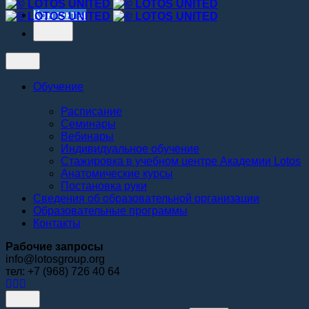
Контакты
Обучение
Расписание
Семинары
Вебинары
Индивидуальное обучение
Стажировка в учебном центре Академии Lotos
Анатомические курсы
Постановка руки
Сведения об образовательной организации
Образовательные программы
Контакты
Рабочие запросы
info@lotosgroup.org
тел: +7 (968) 726 40 64