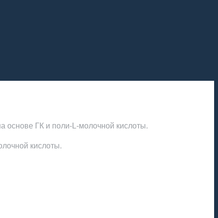
а основе ГК и поли-L-молочной кислоты.
олочной кислоты.