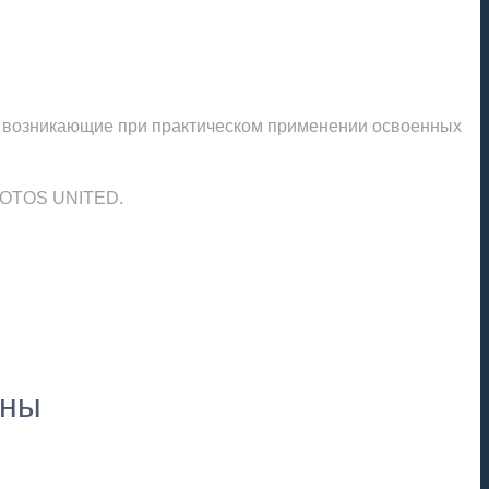
ы возникающие при практическом применении освоенных
 LOTOS UNITED.
пны