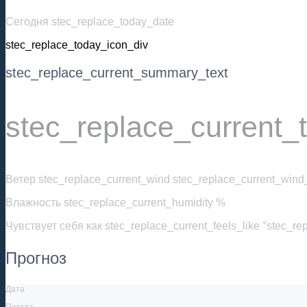
Сегодня stec_replace_today_date
stec_replace_today_icon_div
stec_replace_current_summary_text
stec_replace_current_
Ветер
stec_replace_current_wind stec_replace_current_wind_
Влажность
stec_replace_current_humidity %
Чувствует себя как
stec_replace_current_feels_like °stec_re
Прогноз
Дата
Погода