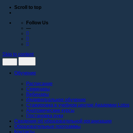
Scroll to top
Follow Us
—
Skip to content
Обучение
Расписание
Семинары
Вебинары
Индивидуальное обучение
Стажировка в учебном центре Академии Lotos
Анатомические курсы
Постановка руки
Сведения об образовательной организации
Образовательные программы
Контакты