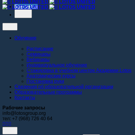
Контакты
Обучение
Расписание
Семинары
Вебинары
Индивидуальное обучение
Стажировка в учебном центре Академии Lotos
Анатомические курсы
Постановка руки
Сведения об образовательной организации
Образовательные программы
Контакты
Рабочие запросы
info@lotosgroup.org
тел: +7 (968) 726 40 64