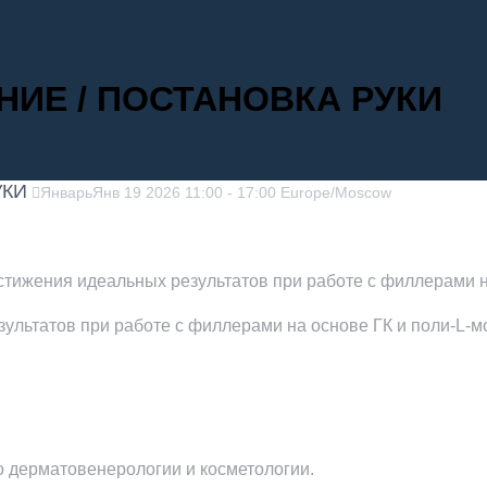
ИЕ / ПОСТАНОВКА РУКИ
УКИ
Январь
Янв
19
2026
11:00
-
17:00
Europe/Moscow
стижения идеальных результатов при работе с филлерами н
ультатов при работе с филлерами на основе ГК и поли-L-м
 дерматовенерологии и косметологии.