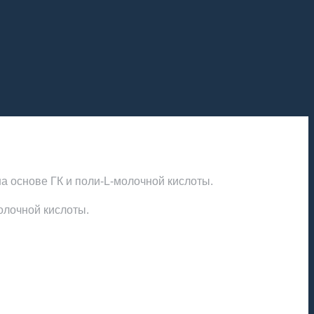
а основе ГК и поли-L-молочной кислоты.
олочной кислоты.