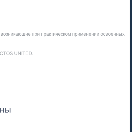
ы возникающие при практическом применении освоенных
 LOTOS UNITED.
пны