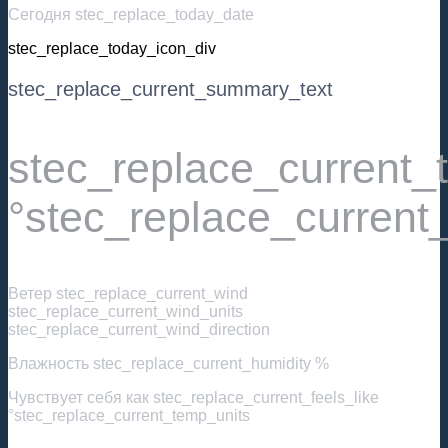
Сегодня stec_replace_today_date
stec_replace_today_icon_div
stec_replace_current_summary_text
stec_replace_current
°stec_replace_current
Ветер
stec_replace_current_wind
stec_replace_current_wind_units
stec_replace_current_wind_direction
Влажность
stec_replace_current_humidity %
Чувствует себя как
stec_replace_current_feels_like
°stec_replace_current_temp_units