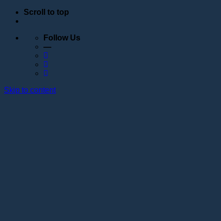
Scroll to top
Follow Us
—
Skip to content
Обучение
Расписание
Семинары
Вебинары
Индивидуальное обучение
Стажировка в учебном центре Академии Lotos
Анатомические курсы
Постановка руки
Сведения об образовательной организации
Образовательные программы
Контакты