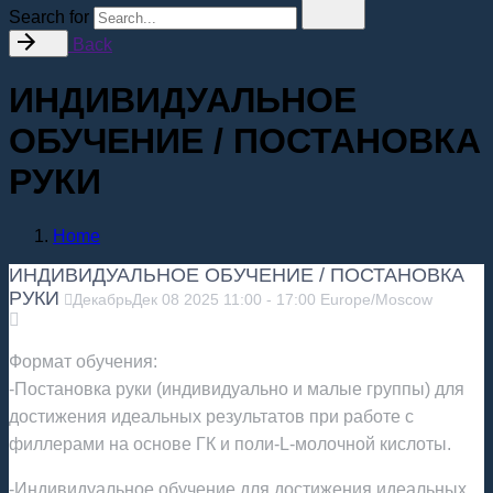
Search for
Back
ИНДИВИДУАЛЬНОЕ
ОБУЧЕНИЕ / ПОСТАНОВКА
РУКИ
Home
ИНДИВИДУАЛЬНОЕ ОБУЧЕНИЕ / ПОСТАНОВКА
РУКИ
Декабрь
Дек
08
2025
11:00
-
17:00
Europe/Moscow
Формат обучения:
-Постановка руки (индивидуально и малые группы) для
достижения идеальных результатов при работе с
филлерами на основе ГК и поли-L-молочной кислоты.
-Индивидуальное обучение для достижения идеальных