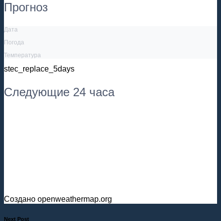
Прогноз
Дата
Погода
Температура
stec_replace_5days
Следующие 24 часа
Создано openweathermap.org
Next Post