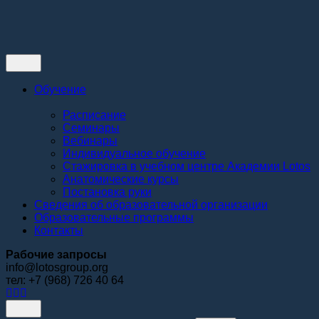
Контакты
Обучение
Расписание
Семинары
Вебинары
Индивидуальное обучение
Стажировка в учебном центре Академии Lotos
Анатомические курсы
Постановка руки
Сведения об образовательной организации
Образовательные программы
Контакты
Рабочие запросы
info@lotosgroup.org
тел: +7 (968) 726 40 64