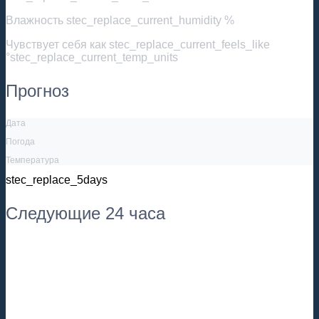
Влажность
stec_replace_current_humidity %
Чувствует себя как
stec_replace_current_feels_like
°stec_replace_current_temp_units
Прогноз
Дата
Погода
Температура
stec_replace_5days
Следующие 24 часа