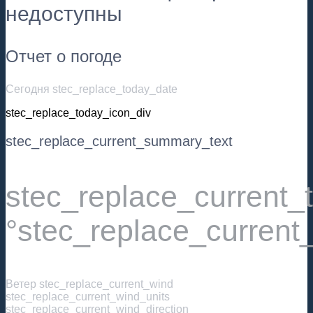
недоступны
Отчет о погоде
Сегодня stec_replace_today_date
stec_replace_today_icon_div
stec_replace_current_summary_text
stec_replace_current
°stec_replace_current
Ветер
stec_replace_current_wind
stec_replace_current_wind_units
stec_replace_current_wind_direction