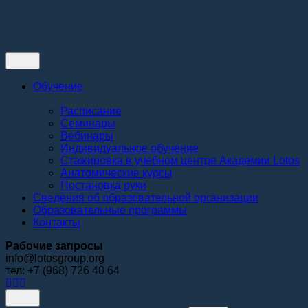
Контакты
Обучение
Расписание
Семинары
Вебинары
Индивидуальное обучение
Стажировка в учебном центре Академии Lotos
Анатомические курсы
Постановка руки
Сведения об образовательной организации
Образовательные программы
Контакты
Рабочие запросы
info@lotosgroup.org
тел: +7 (968) 726 40 64