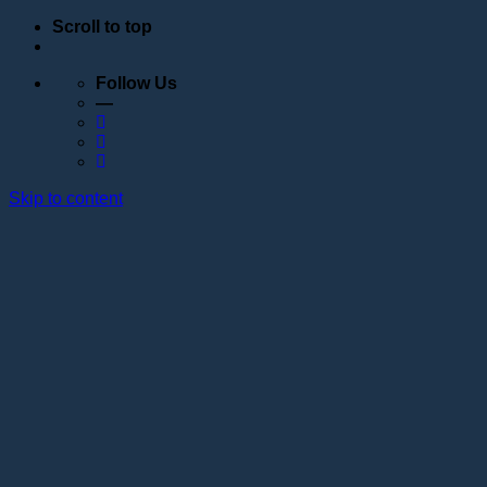
Scroll to top
Follow Us
—
Skip to content
Обучение
Расписание
Семинары
Вебинары
Индивидуальное обучение
Стажировка в учебном центре Академии Lotos
Анатомические курсы
Постановка руки
Сведения об образовательной организации
Образовательные программы
Контакты