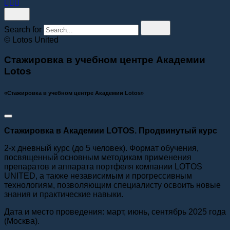
Search for
© Lotos United
Стажировка в учебном центре Академии
Lotos
«Стажировка в учебном центре Академии Lotos»
Стажировка в Академии LOTOS. Продвинутый курс
2-х дневный курс (до 5 человек). Формат обучения,
посвященный основным методикам применения
препаратов и аппарата портфеля компании LOTOS
UNITED, а также независимым и прогрессивным
технологиям, позволяющим специалисту освоить новые
знания и практические навыки.
Дата и место проведения: март, июнь, сентябрь 2025 года
(Москва).