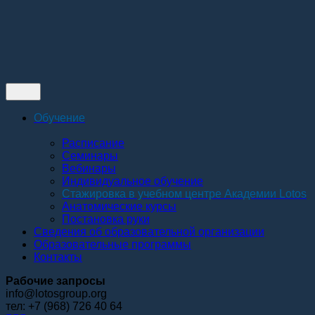
Контакты
Обучение
Расписание
Семинары
Вебинары
Индивидуальное обучение
Стажировка в учебном центре Академии Lotos
Анатомические курсы
Постановка руки
Сведения об образовательной организации
Образовательные программы
Контакты
Рабочие запросы
info@lotosgroup.org
тел: +7 (968) 726 40 64