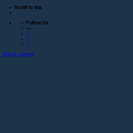
Scroll to top
Follow Us
—
Skip to content
Обучение
Расписание
Семинары
Вебинары
Индивидуальное обучение
Стажировка в учебном центре Академии
Lotos
Анатомические курсы
Постановка руки
Сведения об образовательной организации
Образовательные программы