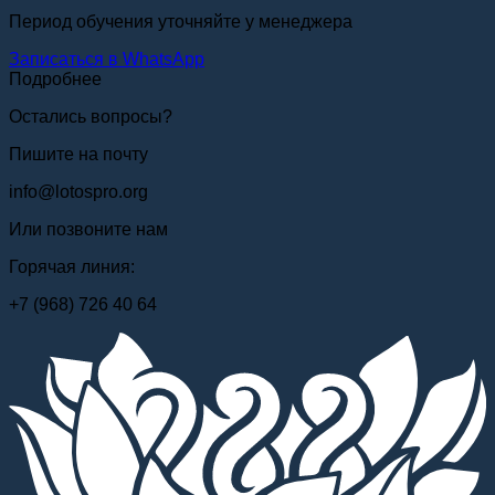
Период обучения уточняйте у менеджера
Записаться в WhatsApp
Подробнее
Остались вопросы?
Пишите на почту
info@lotospro.org
Или позвоните нам
Горячая линия:
+7 (968) 726 40 64