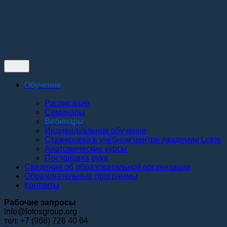
Контакты
Обучение
Расписание
Семинары
Вебинары
Индивидуальное обучение
Стажировка в учебном центре Академии Lotos
Анатомические курсы
Постановка руки
Сведения об образовательной организации
Образовательные программы
Контакты
Рабочие запросы
info@lotosgroup.org
тел: +7 (968) 726 40 64