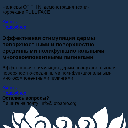
Филлеры QT Fill N: демонстрация техник
коррекции FULL FACE
Купить
Подробнее
Эффективная стимуляция дермы
поверхностными и поверхностно-
срединными полифункциональными
многокомпонентными пилингами
Эффективная стимуляция дермы поверхностными и
поверхностно-срединными полифункциональными
многокомпонентными пилингами
Купить
Подробнее
Остались вопросы?
Пишите на почту: info@lotospro.org