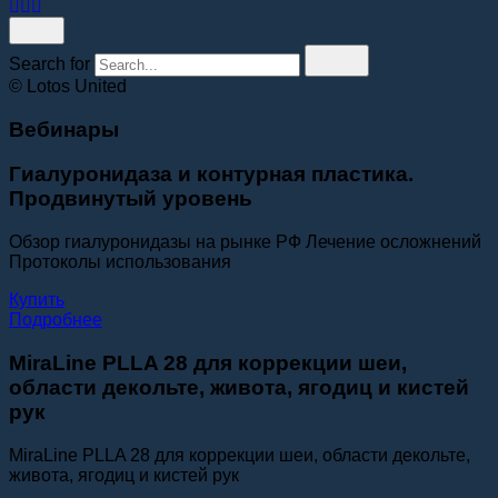
Search for
© Lotos United
Вебинары
Гиалуронидаза и контурная пластика.
Продвинутый уровень
Обзор гиалуронидазы на рынке РФ Лечение осложнений
Протоколы использования
Купить
Подробнее
MiraLine PLLA 28 для коррекции шеи,
области декольте, живота, ягодиц и кистей
рук
MiraLine PLLA 28 для коррекции шеи, области декольте,
живота, ягодиц и кистей рук