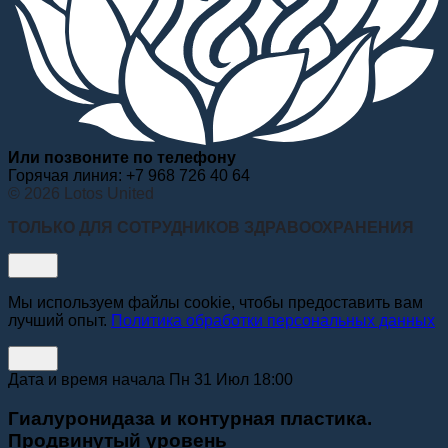
Или позвоните по телефону
Горячая линия: +7 968 726 40 64
© 2026 Lotos United
ТОЛЬКО ДЛЯ СОТРУДНИКОВ ЗДРАВООХРАНЕНИЯ
Мы используем файлы cookie, чтобы предоставить вам
лучший опыт.
Политика обработки персональных данных
Дата и время начала Пн 31 Июл 18:00
Гиалуронидаза и контурная пластика.
Продвинутый уровень