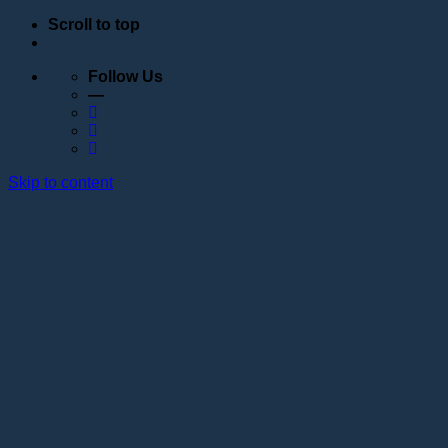
Scroll to top
Follow Us
—
Skip to content
Обучение
Расписание
Семинары
Вебинары
Индивидуальное обучение
Стажировка в учебном центре Академии
Lotos
Анатомические курсы
Постановка руки
Сведения об образовательной организации
Образовательные программы